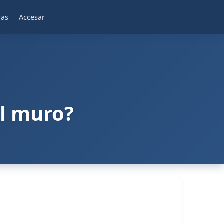
ras
Accesar
el muro?