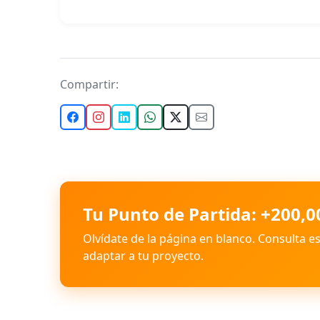
Compartir:
Tu Punto de Partida: +200,0
Olvídate de la página en blanco. Consulta e
adaptar a tu proyecto.