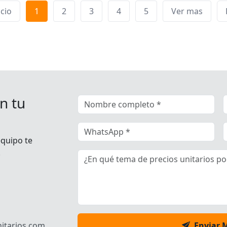
icio
1
2
3
4
5
Ver mas
n tu
equipo te
.
itarios.com
Enviar 