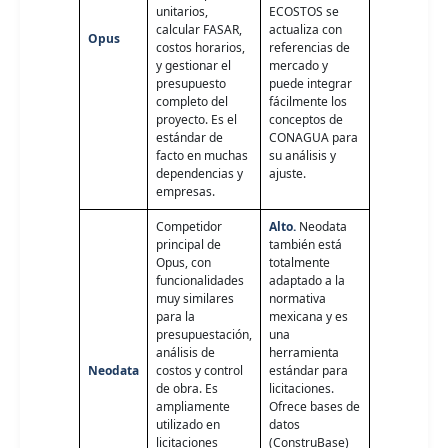
unitarios,
ECOSTOS se
calcular FASAR,
actualiza con
Opus
costos horarios,
referencias de
y gestionar el
mercado y
presupuesto
puede integrar
completo del
fácilmente los
proyecto. Es el
conceptos de
estándar de
CONAGUA para
facto en muchas
su análisis y
dependencias y
ajuste.
empresas.
Competidor
Alto.
Neodata
principal de
también está
Opus, con
totalmente
funcionalidades
adaptado a la
muy similares
normativa
para la
mexicana y es
presupuestación,
una
análisis de
herramienta
Neodata
costos y control
estándar para
de obra. Es
licitaciones.
ampliamente
Ofrece bases de
utilizado en
datos
licitaciones
(ConstruBase)