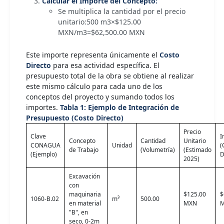
Calcular el Importe del Concepto:
Se multiplica la cantidad por el precio
unitario:500 m3×$125.00
MXN/m3=$62,500.00 MXN
Este importe representa únicamente el
Costo
Directo
para esa actividad específica. El
presupuesto total de la obra se obtiene al realizar
este mismo cálculo para cada uno de los
conceptos del proyecto y sumando todos los
importes.
Tabla 1: Ejemplo de Integración de
Presupuesto (Costo Directo)
Precio
Clave
I
Concepto
Cantidad
Unitario
CONAGUA
Unidad
(
de Trabajo
(Volumetría)
(Estimado
(Ejemplo)
D
2025)
Excavación
con
maquinaria
$125.00
$
1060-B.02
m³
500.00
en material
MXN
"B", en
seco, 0-2m