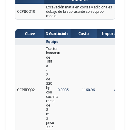
Excavación mat a en cortes y adicionales
CCPIICO10
debajo de la subrasante con equipo
medio
Clave
Descripción
Cantidad
Costo
Importe
Equipo
Tractor
komatsu
de
155
a
-
2
de
320
hp
CCPIIEQ02
0.0035
1160.96
4.06
con
cuchilla
recta
de
8
m
3
peso
33.7