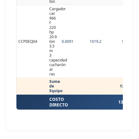
ton
Cargador
cat
966
f
220
hp
20.9
CCPIIEQ04
ton
0.0091
1019.2
9.27
3.5
m
3
capacidad
cucharón
al
ras
Suma
de
13.33
Equipo
COSTO
13.33
DIRECTO