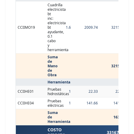
Cuadrilla
electricista
bt
inc:
electricista
CCIIMO19
bt
1.6
2009.74
3215.58
ayudante,
0.1
cabo
y
herramienta
Suma
de
Mano
3215.58
de
Obra
Herramienta
Pruebas
CCIIHE01
1
22.33
22.33
hidrostáticas
Pruebas
CCIIHE04
1
141.66
141.66
eléctricas
Suma
de
163.99
Herramienta
COSTO
33167.85