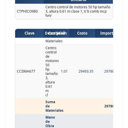
Centro control de motores 50 hp tamaño
CTPHICO980
3, altura 0.61 m clase 1, t/ b comb mcp
fvnr
Clave
Descripción
Cantidad
Costo
Importe
Materiales
Centro
control
de
motores
50
hp
CCIIMA677
1.01
29493.35
29788.28
tamaño
3,
altura
0.61
m
cl
Suma
de
29788.28
Materiales
Mano
de
Obra