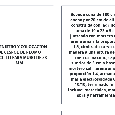
Bóveda cuña de 180 c
ancho por 20 cm de alt
construida con ladrill
lama de 10 x 23 x 5 
junteado con mortero c
arena amarilla propor
INISTRO Y COLOCACION
1:5, cimbrado curvo 
DE CESPOL DE PLOMO
madera a una altura de
CILLO PARA MURO DE 38
metros máximo, ca
MM
suerior de 3 cm a bas
mortero cal – arena ama
proporción 1:4, armada
malla electrosoldada 6
10/10, terminado fin
Incluye: materiales, ma
obra y herramienta