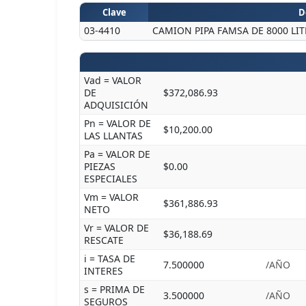
Clave
D
03-4410
CAMION PIPA FAMSA DE 8000 LIT
Vad = VALOR
DE
$372,086.93
ADQUISICIÓN
Pn = VALOR DE
$10,200.00
LAS LLANTAS
Pa = VALOR DE
PIEZAS
$0.00
ESPECIALES
Vm = VALOR
$361,886.93
NETO
Vr = VALOR DE
$36,188.69
RESCATE
i = TASA DE
7.500000
/AÑO
INTERES
s = PRIMA DE
3.500000
/AÑO
SEGUROS