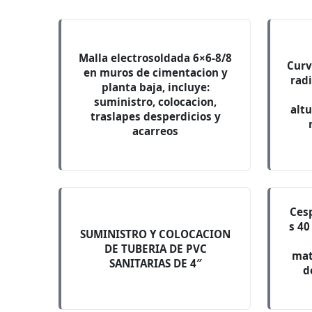
Malla electrosoldada 6×6-8/8
Curv
en muros de cimentacion y
rad
planta baja, incluye:
suministro, colocacion,
altu
traslapes desperdicios y
acarreos
Cesp
s 40
SUMINISTRO Y COLOCACION
DE TUBERIA DE PVC
mat
SANITARIAS DE 4″
d