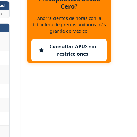
Cero?
ad
a
Ahorra cientos de horas con la
biblioteca de precios unitarios más
grande de México.
Consultar APUS sin
restricciones