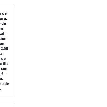
m de
ura,
o de
cm
al –
ción
con
 2.50
pa
e de
rilla
 con
,6 –
o.
no de
.