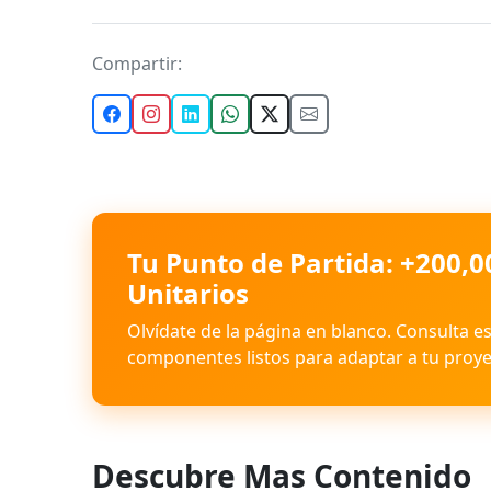
Compartir:
Tu Punto de Partida: +200,0
Unitarios
Olvídate de la página en blanco. Consulta e
componentes listos para adaptar a tu proye
Descubre Mas Contenido