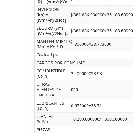
(D) = (Vm-Vr)/Ve
INVERSIÓN
(Im) =
[(361,886.930000+36,188.69000
[(Vm+Vr)/2Hea]i
SEGURO (Sm) =
[(361,886.930000+36,188.69000
[(Vm+Vr)/2Hea]s
MANTENIMIENTO
1.800000*38.773600
(Mn) = Ko * D
Costos fijos
CARGOS POR CONSUMO
COMBUSTIBLE
25.000000*8.93
(Co_h)
OTRAS
FUENTES DE
0*0
ENERGÍA
LUBRICANTES
0.675000*33.71
(Lb_h)
LLANTAS =
10,200.000000/1,800.000000
Pn/Vn
PIEZAS