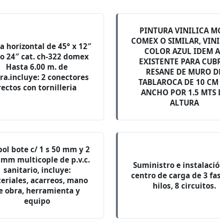
PINTURA VINILICA M
COMEX O SIMILAR, VIN
a horizontal de 45° x 12″
COLOR AZUL IDEM A
io 24″ cat. ch-322 domex
EXISTENTE PARA CUB
Hasta 6.00 m. de
RESANE DE MURO D
ra.incluye: 2 conectores
TABLAROCA DE 10 CM
rectos con tornilleria
ANCHO POR 1.5 MTS 
ALTURA
ol bote c/ 1 s 50 mm y 2
 mm multicople de p.v.c.
Suministro e instalaci
sanitario, incluye:
centro de carga de 3 fas
eriales, acarreos, mano
hilos, 8 circuitos.
e obra, herramienta y
equipo