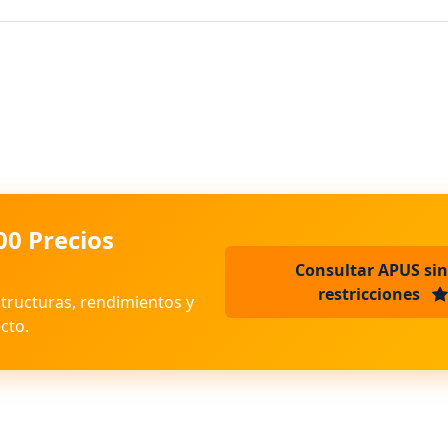
00 Precios
Consultar APUS sin
restricciones
structuras, rendimientos y
cto.