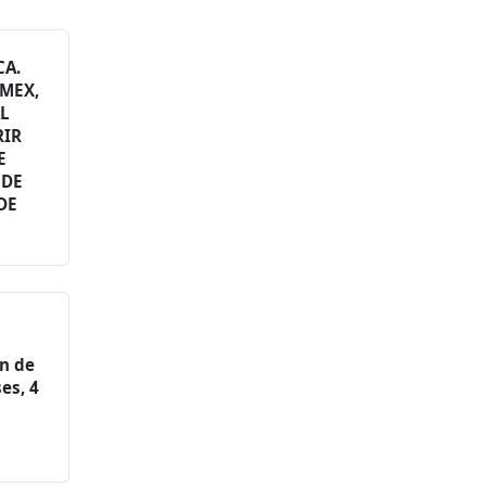
CA.
IMEX,
L
RIR
E
 DE
DE
ón de
es, 4