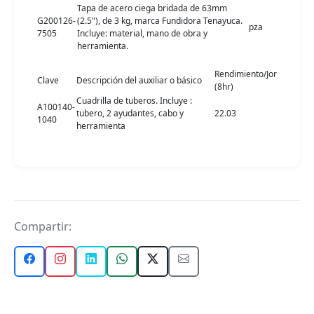
Tapa de acero ciega bridada de 63mm
G200126-
(2.5"), de 3 kg, marca Fundidora Tenayuca.
pza
7505
Incluye: material, mano de obra y
herramienta.
Rendimiento/Jor
Clave
Descripción del auxiliar o básico
(8hr)
Cuadrilla de tuberos. Incluye :
A100140-
tubero, 2 ayudantes, cabo y
22.03
1040
herramienta
Compartir: