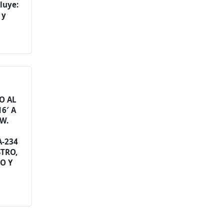
luye:
 y
O AL
6′ A
.W.
A-234
STRO,
O Y