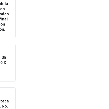
édula
con
ondeo
final
con
ón.
 DE
90 X
rosca
, No.