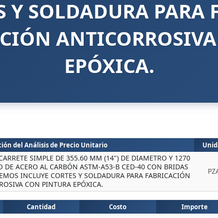
S Y SOLDADURA PARA 
CCIÓN ANTICORROSIV
EPÓXICA.
ión del Análisis de Precio Unitario
Unid
ARRETE SIMPLE DE 355.60 MM (14") DE DIAMETRO Y 1270
 DE ACERO AL CARBÓN ASTM-A53-B CED-40 CON BRIDAS
PZ
REMOS INCLUYE CORTES Y SOLDADURA PARA FABRICACIÓN
ROSIVA CON PINTURA EPÓXICA.
Cantidad
Costo
Importe