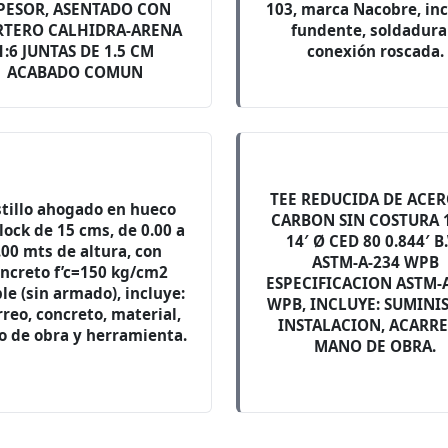
PESOR, ASENTADO CON
103, marca Nacobre, inc
TERO CALHIDRA-ARENA
fundente, soldadura
1:6 JUNTAS DE 1.5 CM
conexión roscada.
ACABADO COMUN
TEE REDUCIDA DE ACER
tillo ahogado en hueco
CARBON SIN COSTURA 1
lock de 15 cms, de 0.00 a
14′ Ø CED 80 0.844′ B
.00 mts de altura, con
ASTM-A-234 WPB
ncreto f’c=150 kg/cm2
ESPECIFICACION ASTM-
le (sin armado), incluye:
WPB, INCLUYE: SUMINI
rreo, concreto, material,
INSTALACION, ACARRE
 de obra y herramienta.
MANO DE OBRA.