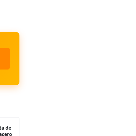
ta de
 acero