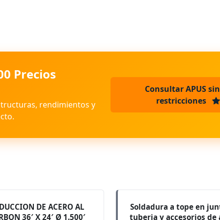
00 Precios
Consultar APUS sin
restricciones
structuras, rendimientos y
cto.
DUCCION DE ACERO AL
Soldadura a tope en jun
RBON 36′ X 24′ Ø 1.500′
tuberia y accesorios de