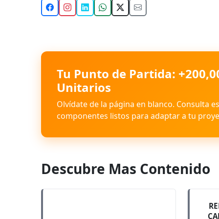
Tu Punto de Partida: +200,0
Unitarios
Olvídate de la página en blanco. Consulta e
componentes listos para adaptar a tu proye
Descubre Mas Contenido
RE
CA