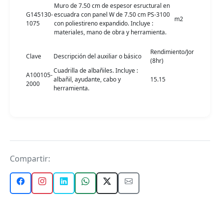
Muro de 7.50 cm de espesor esructural en
G145130-
escuadra con panel W de 7.50 cm PS-3100
m2
1075
con poliestireno expandido. Incluye :
materiales, mano de obra y herramienta.
Rendimiento/Jor
Clave
Descripción del auxiliar o básico
(8hr)
Cuadrilla de albañiles. Incluye :
A100105-
albañil, ayudante, cabo y
15.15
2000
herramienta.
Compartir: