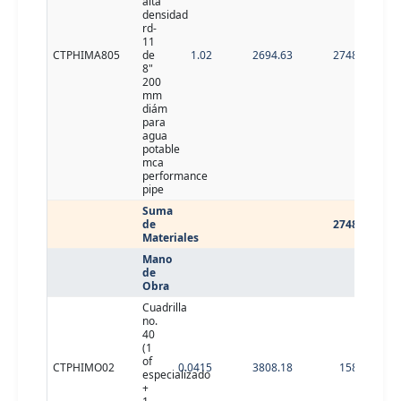
alta
densidad
rd-
11
CTPHIMA805
de
1.02
2694.63
2748.52
8"
200
mm
diám
para
agua
potable
mca
performance
pipe
Suma
de
2748.52
Materiales
Mano
de
Obra
Cuadrilla
no.
40
(1
of
CTPHIMO02
0.0415
3808.18
158.04
especializado
+