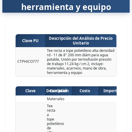
herramienta y equipo
Descripción del Análisis de Precio
Clave PU
Unitario
Tee recta a tope polietileno alta densidad
rd - 11 de 8" 200 mm diám para agua
potable, Unión por termofusión presión
CTPHICO777
de trabajo 11.24 kg / cm 2, incluye:
materiales, acarreos, mano de obra,
herramienta y equipo
Clave
Descripción
Cantidad
Costo
Importe
Materiales
Tee
recta
a
tope
polietileno
de