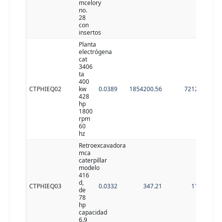
mcelory
no.
28
con
insertos
Planta
electrógena
cat
3406
ta
400
CTPHIEQ02
kw
0.0389
1854200.56
72128.4
428
hp
1800
rpm
60
hz
Retroexcavadora
mca
caterpillar
modelo
416
d,
CTPHIEQ03
0.0332
347.21
11.53
de
78
hp
capacidad
6.9