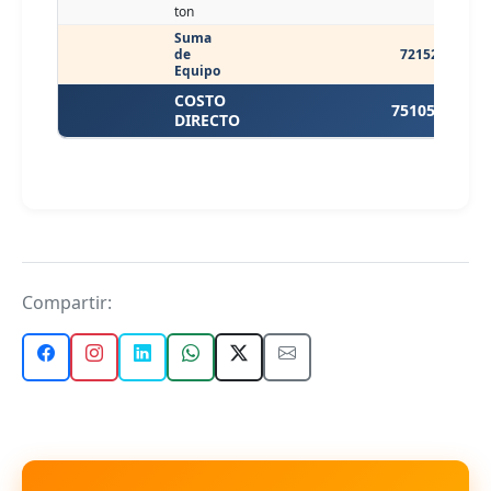
ton
Suma
de
72152.09
Equipo
COSTO
75105.69
DIRECTO
Compartir: