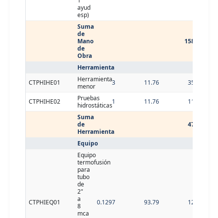
1
ayud
esp)
Suma
de
Mano
158.04
de
Obra
Herramienta
Herramienta
CTPHIHE01
3
11.76
35.28
menor
Pruebas
CTPHIHE02
1
11.76
11.76
hidrostáticas
Suma
de
47.04
Herramienta
Equipo
Equipo
termofusión
para
tubo
de
2"
a
CTPHIEQ01
0.1297
93.79
12.16
8
mca