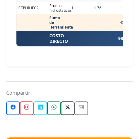
Pruebas
CTPHIHE02
1
11.76
11.76
hidrostáticas
Suma
de
47.04
Herramienta
COSTO
93.54
DIRECTO
Compartir: