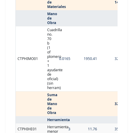
de
14.32
Materiales
Mano
de
Obra
Cuadrilla
no.
70
b
(1
of
plomero
CTPHIMO01
0.0165
1950.41
32.18
+
1
ayudante
de
oficial)
(sin
herram)
Suma
de
Mano
32.18
de
Obra
Herramienta
Herramienta
CTPHIHE01
3
11.76
35.28
menor