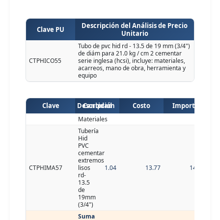
Descripción del Análisis de Precio
Clave PU
Unitario
Tubo de pvc hid rd - 13.5 de 19 mm (3/4")
de diám para 21.0 kg / cm 2 cementar
CTPHICO55
serie inglesa (hcsi), incluye: materiales,
acarreos, mano de obra, herramienta y
equipo
Clave
Descripción
Cantidad
Costo
Importe
Materiales
Tubería
Hid
PVC
cementar
extremos
CTPHIMA57
lisos
1.04
13.77
14.32
rd-
13.5
de
19mm
(3/4")
Suma