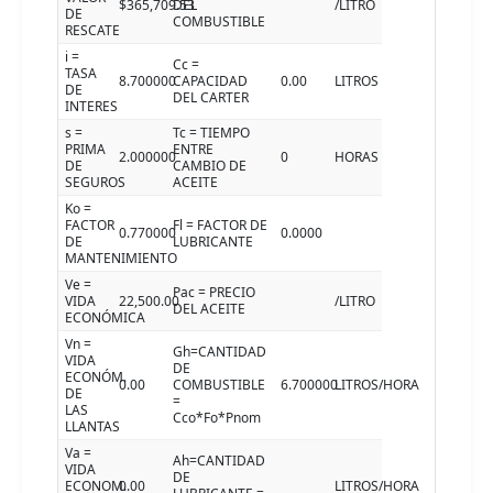
$365,709.53
DEL
/LITRO
DE
COMBUSTIBLE
RESCATE
i =
Cc =
TASA
8.700000
CAPACIDAD
0.00
LITROS
DE
DEL CARTER
INTERES
s =
Tc = TIEMPO
PRIMA
ENTRE
2.000000
0
HORAS
DE
CAMBIO DE
SEGUROS
ACEITE
Ko =
FACTOR
Fl = FACTOR DE
0.770000
0.0000
DE
LUBRICANTE
MANTENIMIENTO
Ve =
Pac = PRECIO
VIDA
22,500.00
/LITRO
DEL ACEITE
ECONÓMICA
Vn =
Gh=CANTIDAD
VIDA
DE
ECONÓM.
0.00
COMBUSTIBLE
6.700000
LITROS/HORA
DE
=
LAS
Cco*Fo*Pnom
LLANTAS
Va =
Ah=CANTIDAD
VIDA
DE
ECONOM.
0.00
LITROS/HORA