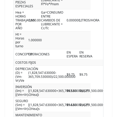
LUBRICANTE =
PIEZAS
Fl*Fo*Pnom
ESPECIALES
Hea =
Ga=CONSUMO
HORAS
ENTRE
TRABAJADAS
1,500.00
CAMBIOS DE
0.000000
LITROS/HORA
POR
LUBRICANTE =
AÑO
Cc/Tc
Ht =
Horas
1.000000
por
turno
EN
EN
CONCEPTO
OPERACIONES
ESPERA
RESERVA
COSTOS FIJOS
DEPRECIACIÓN
(D) =
(1,828,547.630000-
$9.75
$9.75
(Vm-
365,709.530000)/22,500.000000
Vr)/Ve
INVERSIÓN
(Im) =
[(1,828,547.630000+365,709.530000)/(2*1,500.000000)]8.7
$63.63
$63.63
[(Vm+Vr)/2Hea]i
SEGURO
(Sm) =
[(1,828,547.630000+365,709.530000)/(2*1,500.000000)]2.0
$14.63
$14.63
[(Vm+Vr)/2Hea]s
MANTENIMIENTO