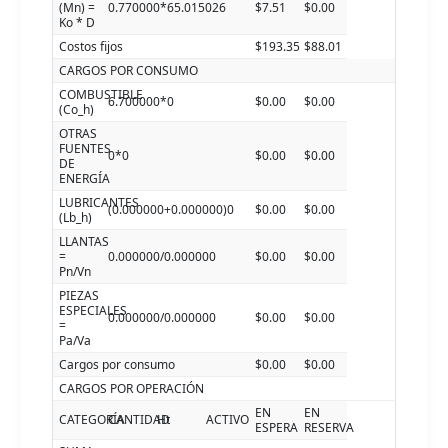
(Mn) =
0.770000*65.015026
$7.51
$0.00
Ko * D
Costos fijos
$193.35
$88.01
CARGOS POR CONSUMO
COMBUSTIBLE
6.700000*0
$0.00
$0.00
(Co_h)
OTRAS
FUENTES
0*0
$0.00
$0.00
DE
ENERGÍA
LUBRICANTES
(0.000000+0.000000)0
$0.00
$0.00
(Lb_h)
LLANTAS
=
0.000000/0.000000
$0.00
$0.00
Pn/Vn
PIEZAS
ESPECIALES
0.000000/0.000000
$0.00
$0.00
=
Pa/Va
Cargos por consumo
$0.00
$0.00
CARGOS POR OPERACIÓN
EN
EN
CATEGORÍA
CANTIDAD
Ht
ACTIVO
ESPERA
RESERVA