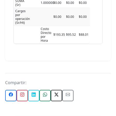
SUMA
1.000000
$0.00
$0.00
$0.00
(Sr)
Cargos
por
$0.00
$0.00
$0.00
operación
(Sr/Ht)
Costo
Directo
$193.35
$95.52
$88.01
por
Hora
Compartir: