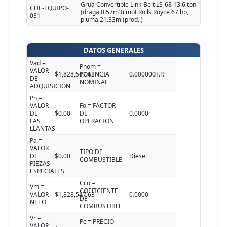
Grua Convertible Link-Belt LS-68 13.6 ton
CHE-EQUIPO-
(draga 0.57m3) mot Rolls Royce 67 hp,
031
pluma 21.33m (prod..)
DATOS GENERALES
Vad =
Pnom =
VALOR
$1,828,547.63
POTENCIA
0.000000
H.P.
DE
NOMINAL
ADQUISICIÓN
Pn =
VALOR
Fo = FACTOR
DE
$0.00
DE
0.0000
LAS
OPERACION
LLANTAS
Pa =
VALOR
TIPO DE
DE
$0.00
Diesel
COMBUSTIBLE
PIEZAS
ESPECIALES
Cco =
Vm =
COEFICIENTE
VALOR
$1,828,547.63
0.0000
DE
NETO
COMBUSTIBLE
Vr =
Pc = PRECIO
VALOR