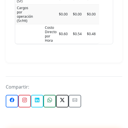
(Sr)
Cargos
por
$0.00
$0.00
$0.00
operación
(Sr/Ht)
Costo
Directo
$0.60
$0.54
$0.48
por
Hora
Compartir: