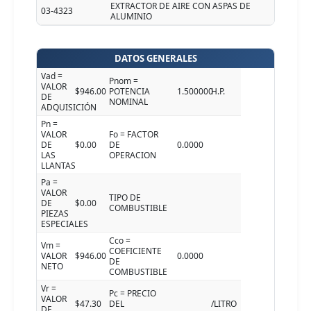
EXTRACTOR DE AIRE CON ASPAS DE
03-4323
ALUMINIO
DATOS GENERALES
Vad =
Pnom =
VALOR
$946.00
POTENCIA
1.500000
H.P.
DE
NOMINAL
ADQUISICIÓN
Pn =
VALOR
Fo = FACTOR
DE
$0.00
DE
0.0000
LAS
OPERACION
LLANTAS
Pa =
VALOR
TIPO DE
DE
$0.00
COMBUSTIBLE
PIEZAS
ESPECIALES
Cco =
Vm =
COEFICIENTE
VALOR
$946.00
0.0000
DE
NETO
COMBUSTIBLE
Vr =
Pc = PRECIO
VALOR
$47.30
DEL
/LITRO
DE