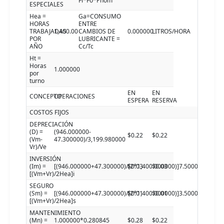
Fl*Fo*Pnom
ESPECIALES
Hea =
Ga=CONSUMO
HORAS
ENTRE
TRABAJADAS
1,400.00
CAMBIOS DE
0.000000
LITROS/HORA
POR
LUBRICANTE =
AÑO
Cc/Tc
Ht =
Horas
1.000000
por
turno
EN
EN
CONCEPTO
OPERACIONES
ESPERA
RESERVA
COSTOS FIJOS
DEPRECIACIÓN
(D) =
(946.000000-
$0.22
$0.22
(Vm-
47.300000)/3,199.980000
Vr)/Ve
INVERSIÓN
(Im) =
[(946.000000+47.300000)/(2*1,400.000000)]7.500000
$0.03
$0.03
[(Vm+Vr)/2Hea]i
SEGURO
(Sm) =
[(946.000000+47.300000)/(2*1,400.000000)]3.500000
$0.01
$0.01
[(Vm+Vr)/2Hea]s
MANTENIMIENTO
(Mn) =
1.000000*0.280845
$0.28
$0.22