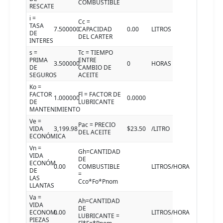
COMBUSTIBLE
RESCATE
i =
Cc =
TASA
7.500000
CAPACIDAD
0.00
LITROS
DE
DEL CARTER
INTERES
s =
Tc = TIEMPO
PRIMA
ENTRE
3.500000
0
HORAS
DE
CAMBIO DE
SEGUROS
ACEITE
Ko =
FACTOR
Fl = FACTOR DE
1.000000
0.0000
DE
LUBRICANTE
MANTENIMIENTO
Ve =
Pac = PRECIO
VIDA
3,199.98
$23.50
/LITRO
DEL ACEITE
ECONÓMICA
Vn =
Gh=CANTIDAD
VIDA
DE
ECONÓM.
0.00
COMBUSTIBLE
LITROS/HORA
DE
=
LAS
Cco*Fo*Pnom
LLANTAS
Va =
Ah=CANTIDAD
VIDA
DE
ECONOM.
0.00
LITROS/HORA
LUBRICANTE =
PIEZAS