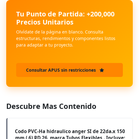
Tu Punto de Partida: +200,000
Precios Unitarios
Olvídate de la página en blanco. Consulta
estructuras, rendimientos y componentes listos
para adaptar a tu proyecto.
Consultar APUS sin restricciones
Descubre Mas Contenido
Codo PVC-Ha hidraulico anger SI de 22da.x 150
mm ( 6) RD 26, marca Tubos Flexibles . Incluye: