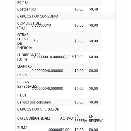
Ko * D
Costos fijos
$0.60
$0.48
CARGOS POR CONSUMO
COMBUSTIBLE
0.000000*0
$0.00
$0.00
(Co_h)
OTRAS
FUENTES
0*0
$0.00
$0.00
DE
ENERGÍA
LUBRICANTES
(0.000000+0.000000)23.50
$0.00
$0.00
(Lb_h)
LLANTAS
=
0.000000/0.000000
$0.00
$0.00
Pn/Vn
PIEZAS
ESPECIALES
0.000000/0.000000
$0.00
$0.00
=
Pa/Va
Cargos por consumo
$0.00
$0.00
CARGOS POR OPERACIÓN
EN
EN
CATEGORÍA
CANTIDAD
Ht
ACTIVO
ESPERA
RESERVA
SUMA
1.000000
$0.00
$0.00
$0.00