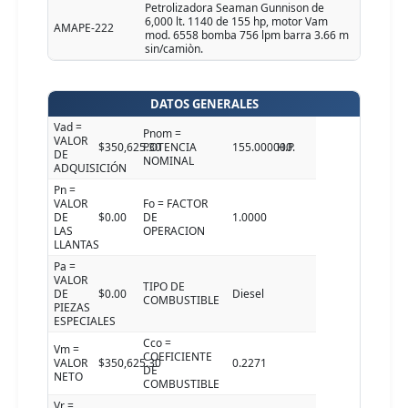
Petrolizadora Seaman Gunnison de
6,000 lt. 1140 de 155 hp, motor Vam
AMAPE-222
mod. 6558 bomba 756 lpm barra 3.66 m
sin/camiòn.
DATOS GENERALES
Vad =
Pnom =
VALOR
$350,625.30
POTENCIA
155.000000
H.P.
DE
NOMINAL
ADQUISICIÓN
Pn =
VALOR
Fo = FACTOR
DE
$0.00
DE
1.0000
LAS
OPERACION
LLANTAS
Pa =
VALOR
TIPO DE
DE
$0.00
Diesel
COMBUSTIBLE
PIEZAS
ESPECIALES
Cco =
Vm =
COEFICIENTE
VALOR
$350,625.30
0.2271
DE
NETO
COMBUSTIBLE
Vr =