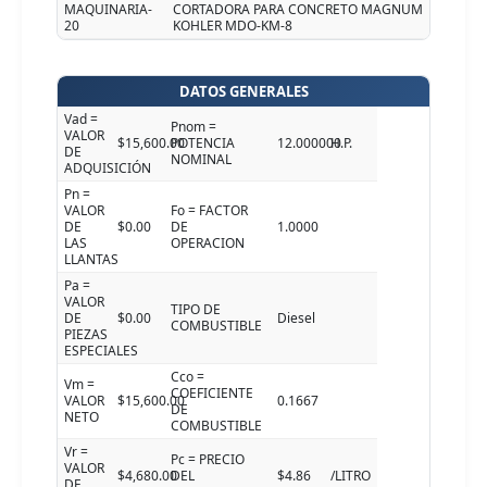
MAQUINARIA-
CORTADORA PARA CONCRETO MAGNUM
20
KOHLER MDO-KM-8
DATOS GENERALES
Vad =
Pnom =
VALOR
$15,600.00
POTENCIA
12.000000
H.P.
DE
NOMINAL
ADQUISICIÓN
Pn =
VALOR
Fo = FACTOR
DE
$0.00
DE
1.0000
LAS
OPERACION
LLANTAS
Pa =
VALOR
TIPO DE
DE
$0.00
Diesel
COMBUSTIBLE
PIEZAS
ESPECIALES
Cco =
Vm =
COEFICIENTE
VALOR
$15,600.00
0.1667
DE
NETO
COMBUSTIBLE
Vr =
Pc = PRECIO
VALOR
$4,680.00
DEL
$4.86
/LITRO
DE