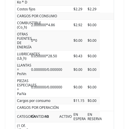
Ko * D
Costos fijos
$2.29
$2.29
CARGOS POR CONSUMO
COMBUSTIBLE
2.000000*4.86
$2.92
$0.00
(Co_h)
OTRAS
FUENTES
0*0
$0.00
$0.00
DE
ENERGÍA
LUBRICANTES
0.050000*28.50
$0.43
$0.00
(Lb_h)
LLANTAS
=
0.000000/0.000000
$0.00
$0.00
Pn/Vn
PIEZAS
ESPECIALES
0.000000/0.000000
$0.00
$0.00
=
Pa/Va
Cargos por consumo
$11.15
$0.00
CARGOS POR OPERACIÓN
EN
EN
CATEGORÍA
CANTIDAD
Ht
ACTIVO
ESPERA
RESERVA
(1 Of.