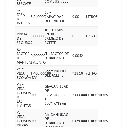
COMBUSTIBLE
RESCATE
i =
Cc =
TASA
8.240000
CAPACIDAD
0.00
LITROS
DE
DEL CARTER
INTERES
s =
Tc = TIEMPO
PRIMA
ENTRE
3.000000
0
HORAS
DE
CAMBIO DE
SEGUROS
ACEITE
Ko =
FACTOR
Fl = FACTOR DE
0.300000
0.0042
DE
LUBRICANTE
MANTENIMIENTO
Ve =
Pac = PRECIO
VIDA
1,460,000.00
$28.50
/LITRO
DEL ACEITE
ECONÓMICA
Vn =
Gh=CANTIDAD
VIDA
DE
ECONÓM.
0.00
COMBUSTIBLE
2.000000
LITROS/HORA
DE
=
LAS
Cco*Fo*Pnom
LLANTAS
Va =
Ah=CANTIDAD
VIDA
DE
ECONOM.
0.00
0.050000
LITROS/HORA
LUBRICANTE =
PIEZAS