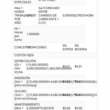
Fl*Fo*Pnom
ESPECIALES
Hea =
Ga=CONSUMO
HORAS
ENTRE
TRABAJADAS
500.00
CAMBIOS DE
0.000000
LITROS/HORA
POR
LUBRICANTE =
AÑO
Cc/Tc
Ht =
Horas
1.000000
por
turno
EN
EN
CONCEPTO
OPERACIONES
ESPERA
RESERVA
COSTOS FIJOS
DEPRECIACIÓN
(D) =
(15,600.000000-
$0.01
$0.01
(Vm-
4,680.000000)/1,460,000.000000
Vr)/Ve
INVERSIÓN
(Im) =
[(15,600.000000+4,680.000000)/(2*500.000000)]8.240000
$1.67
$1.67
[(Vm+Vr)/2Hea]i
SEGURO
(Sm) =
[(15,600.000000+4,680.000000)/(2*500.000000)]3.000000
$0.61
$0.61
[(Vm+Vr)/2Hea]s
MANTENIMIENTO
(Mn) =
0.300000*0.007479
$0.00
$0.00