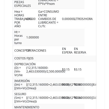
LUBRICANTE =
PIEZAS
Fl*Fo*Pnom
ESPECIALES
Hea =
Ga=CONSUMO
HORAS
ENTRE
TRABAJADAS
650.00
CAMBIOS DE
0.000000
LITROS/HORA
POR
LUBRICANTE =
AÑO
Cc/Tc
Ht =
Horas
1.000000
por
turno
EN
EN
CONCEPTO
OPERACIONES
ESPERA
RESERVA
COSTOS FIJOS
DEPRECIACIÓN
(D) =
(12,315.160000-
$3.15
$3.15
(Vm-
2,463.030000)/2,500.000000
Vr)/Ve
INVERSIÓN
(Im) =
[(12,315.160000+2,463.030000)/(2*650.000000)]8.660000
$0.98
$0.98
[(Vm+Vr)/2Hea]i
SEGURO
(Sm) =
[(12,315.160000+2,463.030000)/(2*650.000000)]3.000000
$0.34
$0.34
[(Vm+Vr)/2Hea]s
MANTENIMIENTO