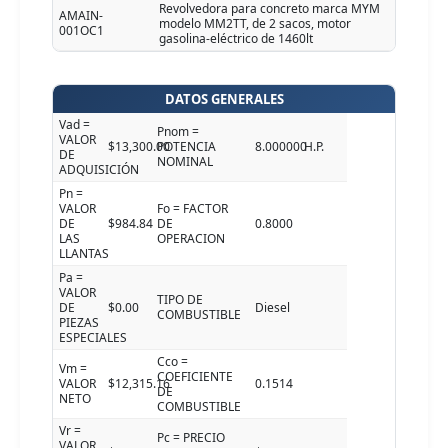
Revolvedora para concreto marca MYM
AMAIN-
modelo MM2TT, de 2 sacos, motor
001OC1
gasolina-eléctrico de 1460lt
DATOS GENERALES
Vad =
Pnom =
VALOR
$13,300.00
POTENCIA
8.000000
H.P.
DE
NOMINAL
ADQUISICIÓN
Pn =
VALOR
Fo = FACTOR
DE
$984.84
DE
0.8000
LAS
OPERACION
LLANTAS
Pa =
VALOR
TIPO DE
DE
$0.00
Diesel
COMBUSTIBLE
PIEZAS
ESPECIALES
Cco =
Vm =
COEFICIENTE
VALOR
$12,315.16
0.1514
DE
NETO
COMBUSTIBLE
Vr =
Pc = PRECIO
VALOR