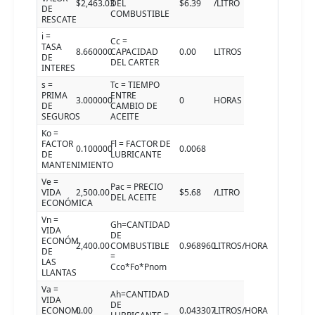
$2,463.03
DEL
$6.39
/LITRO
DE
COMBUSTIBLE
RESCATE
i =
Cc =
TASA
8.660000
CAPACIDAD
0.00
LITROS
DE
DEL CARTER
INTERES
s =
Tc = TIEMPO
PRIMA
ENTRE
3.000000
0
HORAS
DE
CAMBIO DE
SEGUROS
ACEITE
Ko =
FACTOR
Fl = FACTOR DE
0.100000
0.0068
DE
LUBRICANTE
MANTENIMIENTO
Ve =
Pac = PRECIO
VIDA
2,500.00
$5.68
/LITRO
DEL ACEITE
ECONÓMICA
Vn =
Gh=CANTIDAD
VIDA
DE
ECONÓM.
2,400.00
COMBUSTIBLE
0.968960
LITROS/HORA
DE
=
LAS
Cco*Fo*Pnom
LLANTAS
Va =
Ah=CANTIDAD
VIDA
DE
ECONOM.
0.00
0.043307
LITROS/HORA