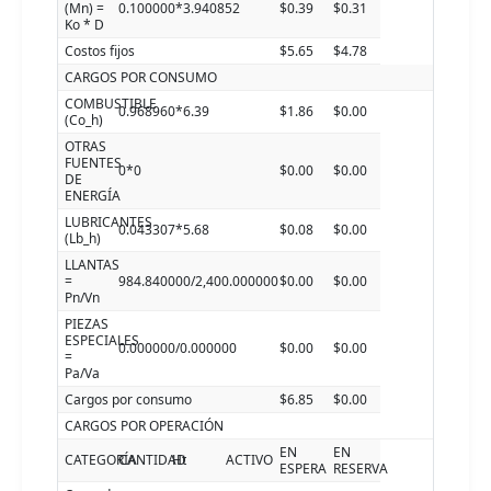
(Mn) =
0.100000*3.940852
$0.39
$0.31
Ko * D
Costos fijos
$5.65
$4.78
CARGOS POR CONSUMO
COMBUSTIBLE
0.968960*6.39
$1.86
$0.00
(Co_h)
OTRAS
FUENTES
0*0
$0.00
$0.00
DE
ENERGÍA
LUBRICANTES
0.043307*5.68
$0.08
$0.00
(Lb_h)
LLANTAS
=
984.840000/2,400.000000
$0.00
$0.00
Pn/Vn
PIEZAS
ESPECIALES
0.000000/0.000000
$0.00
$0.00
=
Pa/Va
Cargos por consumo
$6.85
$0.00
CARGOS POR OPERACIÓN
EN
EN
CATEGORÍA
CANTIDAD
Ht
ACTIVO
ESPERA
RESERVA