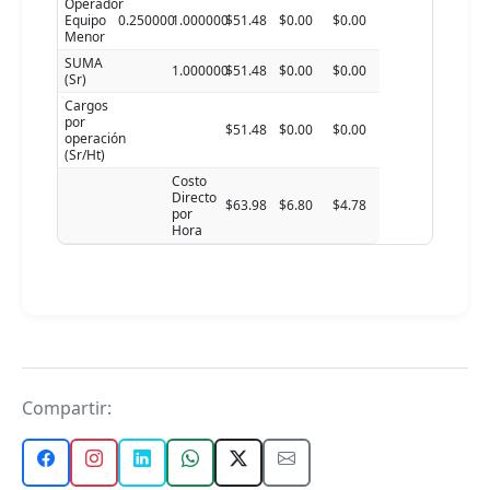
Operador
Equipo
0.250000
1.000000
$51.48
$0.00
$0.00
Menor
SUMA
1.000000
$51.48
$0.00
$0.00
(Sr)
Cargos
por
$51.48
$0.00
$0.00
operación
(Sr/Ht)
Costo
Directo
$63.98
$6.80
$4.78
por
Hora
Compartir: