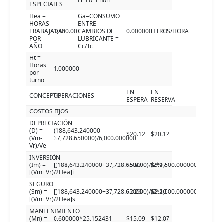
Fl*Fo*Pnom
ESPECIALES
Hea =
Ga=CONSUMO
HORAS
ENTRE
TRABAJADAS
1,500.00
CAMBIOS DE
0.000000
LITROS/HORA
POR
LUBRICANTE =
AÑO
Cc/Tc
Ht =
Horas
1.000000
por
turno
EN
EN
CONCEPTO
OPERACIONES
ESPERA
RESERVA
COSTOS FIJOS
DEPRECIACIÓN
(D) =
(188,643.240000-
$20.12
$20.12
(Vm-
37,728.650000)/6,000.000000
Vr)/Ve
INVERSIÓN
(Im) =
[(188,643.240000+37,728.650000)/(2*1,500.000000)]7.9100
$5.97
$5.97
[(Vm+Vr)/2Hea]i
SEGURO
(Sm) =
[(188,643.240000+37,728.650000)/(2*1,500.000000)]3.0000
$2.26
$2.26
[(Vm+Vr)/2Hea]s
MANTENIMIENTO
(Mn) =
0.600000*25.152431
$15.09
$12.07