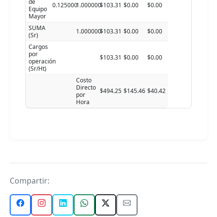
de
0.125000
1.000000
$103.31
$0.00
$0.00
Equipo
Mayor
SUMA
1.000000
$103.31
$0.00
$0.00
(Sr)
Cargos
por
$103.31
$0.00
$0.00
operación
(Sr/Ht)
Costo
Directo
$494.25
$145.46
$40.42
por
Hora
Compartir: