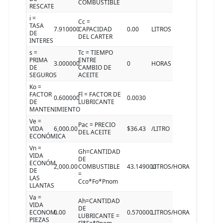
COMBUSTIBLE
RESCATE
i =
Cc =
TASA
7.910000
CAPACIDAD
0.00
LITROS
DE
DEL CARTER
INTERES
s =
Tc = TIEMPO
PRIMA
ENTRE
3.000000
0
HORAS
DE
CAMBIO DE
SEGUROS
ACEITE
Ko =
FACTOR
Fl = FACTOR DE
0.600000
0.0030
DE
LUBRICANTE
MANTENIMIENTO
Ve =
Pac = PRECIO
VIDA
6,000.00
$36.43
/LITRO
DEL ACEITE
ECONÓMICA
Vn =
Gh=CANTIDAD
VIDA
DE
ECONÓM.
2,000.00
COMBUSTIBLE
43.149000
LITROS/HORA
DE
=
LAS
Cco*Fo*Pnom
LLANTAS
Va =
Ah=CANTIDAD
VIDA
DE
ECONOM.
0.00
0.570000
LITROS/HORA
LUBRICANTE =
PIEZAS