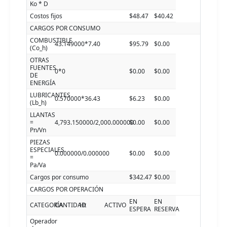
Ko * D
Costos fijos
$48.47
$40.42
CARGOS POR CONSUMO
COMBUSTIBLE
43.149000*7.40
$95.79
$0.00
(Co_h)
OTRAS
FUENTES
0*0
$0.00
$0.00
DE
ENERGÍA
LUBRICANTES
0.570000*36.43
$6.23
$0.00
(Lb_h)
LLANTAS
=
4,793.150000/2,000.000000
$0.00
$0.00
Pn/Vn
PIEZAS
ESPECIALES
0.000000/0.000000
$0.00
$0.00
=
Pa/Va
Cargos por consumo
$342.47
$0.00
CARGOS POR OPERACIÓN
EN
EN
CATEGORÍA
CANTIDAD
Ht
ACTIVO
ESPERA
RESERVA
Operador