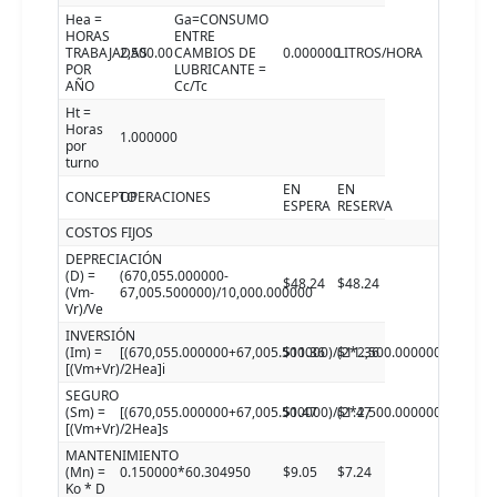
Hea =
Ga=CONSUMO
HORAS
ENTRE
TRABAJADAS
2,500.00
CAMBIOS DE
0.000000
LITROS/HORA
POR
LUBRICANTE =
AÑO
Cc/Tc
Ht =
Horas
1.000000
por
turno
EN
EN
CONCEPTO
OPERACIONES
ESPERA
RESERVA
COSTOS FIJOS
DEPRECIACIÓN
(D) =
(670,055.000000-
$48.24
$48.24
(Vm-
67,005.500000)/10,000.000000
Vr)/Ve
INVERSIÓN
(Im) =
[(670,055.000000+67,005.500000)/(2*2,500.000000)]7.7050
$11.36
$11.36
[(Vm+Vr)/2Hea]i
SEGURO
(Sm) =
[(670,055.000000+67,005.500000)/(2*2,500.000000)]1.0000
$1.47
$1.47
[(Vm+Vr)/2Hea]s
MANTENIMIENTO
(Mn) =
0.150000*60.304950
$9.05
$7.24
Ko * D