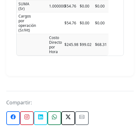
SUMA
1.000000
$54.76
$0.00
$0.00
(Sr)
Cargos
por
$54.76
$0.00
$0.00
operación
(Sr/Ht)
Costo
Directo
$245.98
$99.02
$68.31
por
Hora
Compartir: