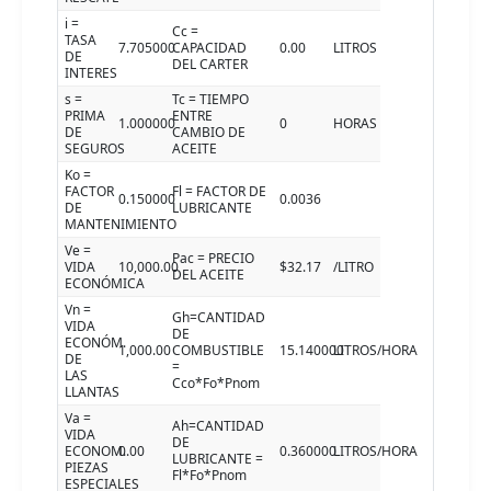
i =
Cc =
TASA
7.705000
CAPACIDAD
0.00
LITROS
DE
DEL CARTER
INTERES
s =
Tc = TIEMPO
PRIMA
ENTRE
1.000000
0
HORAS
DE
CAMBIO DE
SEGUROS
ACEITE
Ko =
FACTOR
Fl = FACTOR DE
0.150000
0.0036
DE
LUBRICANTE
MANTENIMIENTO
Ve =
Pac = PRECIO
VIDA
10,000.00
$32.17
/LITRO
DEL ACEITE
ECONÓMICA
Vn =
Gh=CANTIDAD
VIDA
DE
ECONÓM.
1,000.00
COMBUSTIBLE
15.140000
LITROS/HORA
DE
=
LAS
Cco*Fo*Pnom
LLANTAS
Va =
Ah=CANTIDAD
VIDA
DE
ECONOM.
0.00
0.360000
LITROS/HORA
LUBRICANTE =
PIEZAS
Fl*Fo*Pnom
ESPECIALES