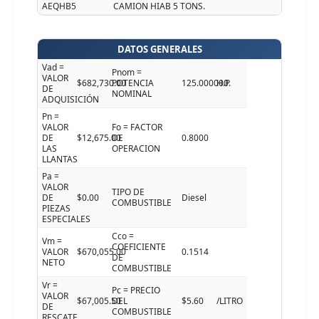
AEQHB5
CAMION HIAB 5 TONS.
DATOS GENERALES
Vad =
Pnom =
VALOR
$682,730.00
POTENCIA
125.000000
H.P.
DE
NOMINAL
ADQUISICIÓN
Pn =
VALOR
Fo = FACTOR
DE
$12,675.00
DE
0.8000
LAS
OPERACION
LLANTAS
Pa =
VALOR
TIPO DE
DE
$0.00
Diesel
COMBUSTIBLE
PIEZAS
ESPECIALES
Cco =
Vm =
COEFICIENTE
VALOR
$670,055.00
0.1514
DE
NETO
COMBUSTIBLE
Vr =
Pc = PRECIO
VALOR
$67,005.50
DEL
$5.60
/LITRO
DE
COMBUSTIBLE
RESCATE