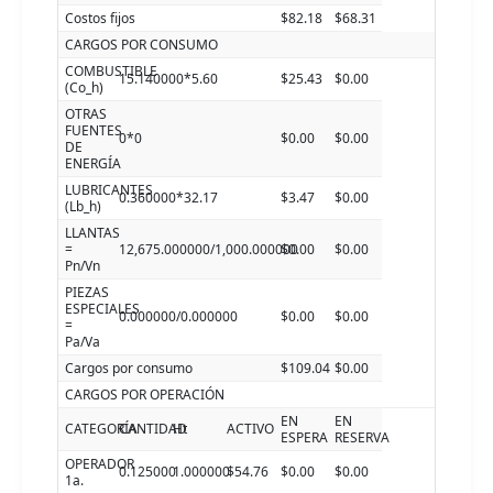
Costos fijos
$82.18
$68.31
CARGOS POR CONSUMO
COMBUSTIBLE
15.140000*5.60
$25.43
$0.00
(Co_h)
OTRAS
FUENTES
0*0
$0.00
$0.00
DE
ENERGÍA
LUBRICANTES
0.360000*32.17
$3.47
$0.00
(Lb_h)
LLANTAS
=
12,675.000000/1,000.000000
$0.00
$0.00
Pn/Vn
PIEZAS
ESPECIALES
0.000000/0.000000
$0.00
$0.00
=
Pa/Va
Cargos por consumo
$109.04
$0.00
CARGOS POR OPERACIÓN
EN
EN
CATEGORÍA
CANTIDAD
Ht
ACTIVO
ESPERA
RESERVA
OPERADOR
0.125000
1.000000
$54.76
$0.00
$0.00
1a.