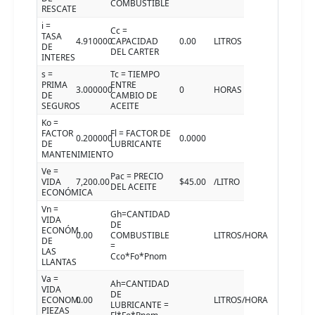
COMBUSTIBLE
RESCATE
i =
Cc =
TASA
4.910000
CAPACIDAD
0.00
LITROS
DE
DEL CARTER
INTERES
s =
Tc = TIEMPO
PRIMA
ENTRE
3.000000
0
HORAS
DE
CAMBIO DE
SEGUROS
ACEITE
Ko =
FACTOR
Fl = FACTOR DE
0.200000
0.0000
DE
LUBRICANTE
MANTENIMIENTO
Ve =
Pac = PRECIO
VIDA
7,200.00
$45.00
/LITRO
DEL ACEITE
ECONÓMICA
Vn =
Gh=CANTIDAD
VIDA
DE
ECONÓM.
0.00
COMBUSTIBLE
LITROS/HORA
DE
=
LAS
Cco*Fo*Pnom
LLANTAS
Va =
Ah=CANTIDAD
VIDA
DE
ECONOM.
0.00
LITROS/HORA
LUBRICANTE =
PIEZAS