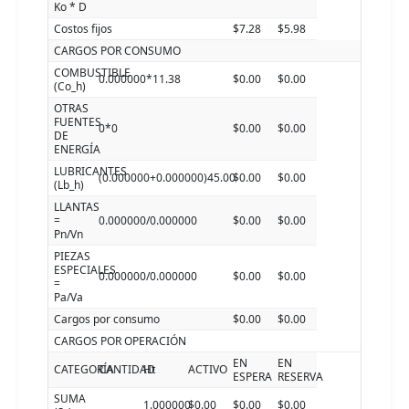
Ko * D
Costos fijos
$7.28
$5.98
CARGOS POR CONSUMO
COMBUSTIBLE
0.000000*11.38
$0.00
$0.00
(Co_h)
OTRAS
FUENTES
0*0
$0.00
$0.00
DE
ENERGÍA
LUBRICANTES
(0.000000+0.000000)45.00
$0.00
$0.00
(Lb_h)
LLANTAS
=
0.000000/0.000000
$0.00
$0.00
Pn/Vn
PIEZAS
ESPECIALES
0.000000/0.000000
$0.00
$0.00
=
Pa/Va
Cargos por consumo
$0.00
$0.00
CARGOS POR OPERACIÓN
EN
EN
CATEGORÍA
CANTIDAD
Ht
ACTIVO
ESPERA
RESERVA
SUMA
1.000000
$0.00
$0.00
$0.00