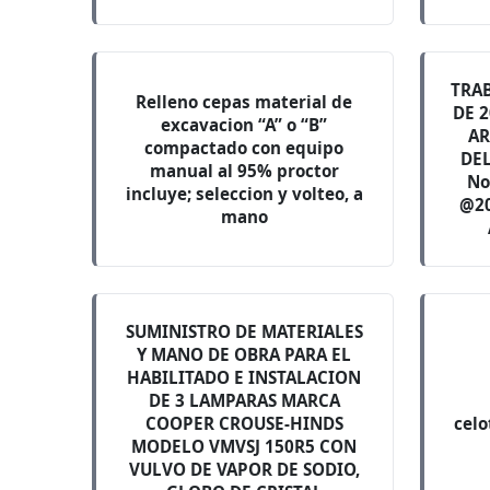
TRAB
Relleno cepas material de
DE 
excavacion “A” o “B”
AR
compactado con equipo
DEL
manual al 95% proctor
No
incluye; seleccion y volteo, a
@20
mano
SUMINISTRO DE MATERIALES
Y MANO DE OBRA PARA EL
HABILITADO E INSTALACION
DE 3 LAMPARAS MARCA
COOPER CROUSE-HINDS
celo
MODELO VMVSJ 150R5 CON
VULVO DE VAPOR DE SODIO,