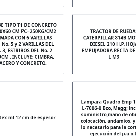
E TIPO T1 DE CONCRETO
20X60 CM F’C=250KG/CM2
TRACTOR DE RUEDA
MADA CON 6 VARILLAS
CATERPILLAR 814B M
 No. 5 y 2 VARILLAS DEL
DIESEL 210 H.P. HOJ
. 3, ESTRIBOS DEL No. 2
EMPUJADORA RECTA DE 
CM , INCLUYE: CIMBRA,
L M3
ACERO Y CONCRETO.
Lampara Quadro Emp 1
L-7006-0 Bco, Magg; in
suministro,mano de ob
tex ml 12 cm de espesor
colocación, andamios, y
lo necesario para la cor
ejecución del p.u.o.t