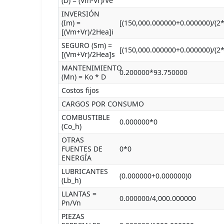
(D) = (Vm-Vr)/Ve
INVERSIÓN
(Im) =
[(150,000.000000+0.000000)/(2
[(Vm+Vr)/2Hea]i
SEGURO (Sm) =
[(150,000.000000+0.000000)/(2
[(Vm+Vr)/2Hea]s
MANTENIMIENTO
0.200000*93.750000
(Mn) = Ko * D
Costos fijos
CARGOS POR CONSUMO
COMBUSTIBLE
0.000000*0
(Co_h)
OTRAS
FUENTES DE
0*0
ENERGÍA
LUBRICANTES
(0.000000+0.000000)0
(Lb_h)
LLANTAS =
0.000000/4,000.000000
Pn/Vn
PIEZAS