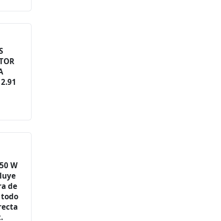
S
OTOR
A
2.91
50 W
cluye
ra de
 todo
recta
.