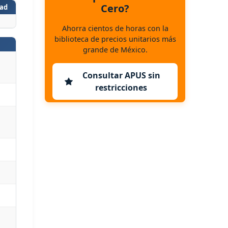
Cero?
ad
Ahorra cientos de horas con la
biblioteca de precios unitarios más
grande de México.
Consultar APUS sin
restricciones