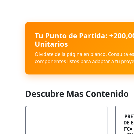
Tu Punto de Partida: +200,0
Unitarios
Olvídate de la página en blanco. Consulta e
componentes listos para adaptar a tu proye
Descubre Mas Contenido
PRE
DE 
F’C