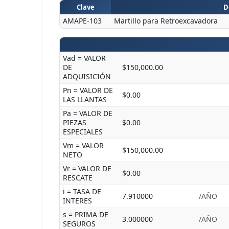
Clave
D
AMAPE-103
Martillo para Retroexcavadora
Vad = VALOR
DE
$150,000.00
ADQUISICIÓN
Pn = VALOR DE
$0.00
LAS LLANTAS
Pa = VALOR DE
PIEZAS
$0.00
ESPECIALES
Vm = VALOR
$150,000.00
NETO
Vr = VALOR DE
$0.00
RESCATE
i = TASA DE
7.910000
/AÑO
INTERES
s = PRIMA DE
3.000000
/AÑO
SEGUROS