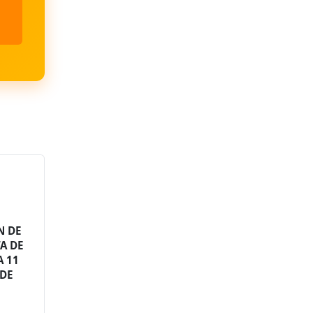
N DE
A DE
A 11
 DE