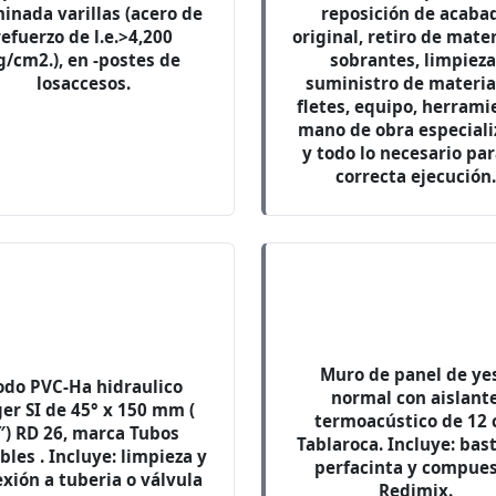
inada varillas (acero de
reposición de acaba
refuerzo de l.e.>4,200
original, retiro de mate
g/cm2.), en -postes de
sobrantes, limpieza
losaccesos.
suministro de materia
fletes, equipo, herrami
mano de obra especial
y todo lo necesario par
correcta ejecución.
Muro de panel de ye
odo PVC-Ha hidraulico
normal con aislant
er SI de 45° x 150 mm (
termoacústico de 12
″) RD 26, marca Tubos
Tablaroca. Incluye: bast
bles . Incluye: limpieza y
perfacinta y compue
xión a tuberia o válvula
Redimix.