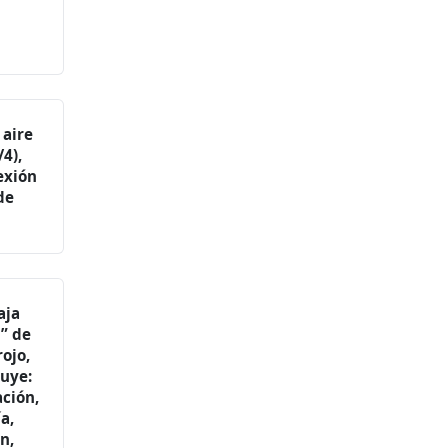
 aire
4),
exión
de
aja
 ” de
ojo,
luye:
ación,
a,
n,