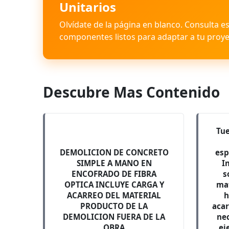
Unitarios
Olvídate de la página en blanco. Consulta e
componentes listos para adaptar a tu proye
Descubre Mas Contenido
Tu
DEMOLICION DE CONCRETO
esp
SIMPLE A MANO EN
I
ENCOFRADO DE FIBRA
s
OPTICA INCLUYE CARGA Y
mat
ACARREO DEL MATERIAL
h
PRODUCTO DE LA
acar
DEMOLICION FUERA DE LA
nec
OBRA
ej