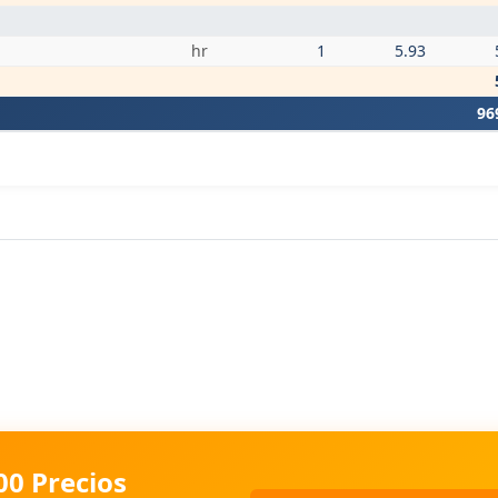
hr
1
5.93
96
00 Precios