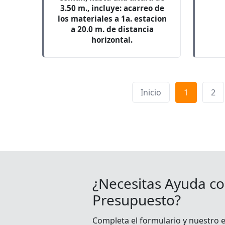
3.50 m., incluye: acarreo de
los materiales a 1a. estacion
a 20.0 m. de distancia
horizontal.
Inicio
1
2
¿Necesitas Ayuda co
Presupuesto?
Completa el formulario y nuestro 