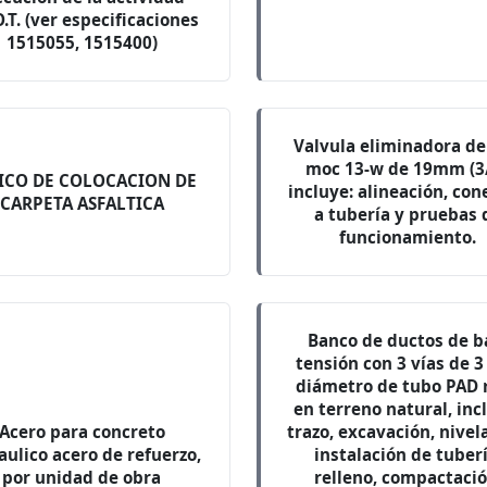
O.T. (ver especificaciones
1515055, 1515400)
Valvula eliminadora de
moc 13-w de 19mm (3/
ICO DE COLOCACION DE
incluye: alineación, con
CARPETA ASFALTICA
a tubería y pruebas 
funcionamiento.
Banco de ductos de b
tensión con 3 vías de 3
diámetro de tubo PAD r
en terreno natural, inc
Acero para concreto
trazo, excavación, nivel
aulico acero de refuerzo,
instalación de tuberí
por unidad de obra
relleno, compactació