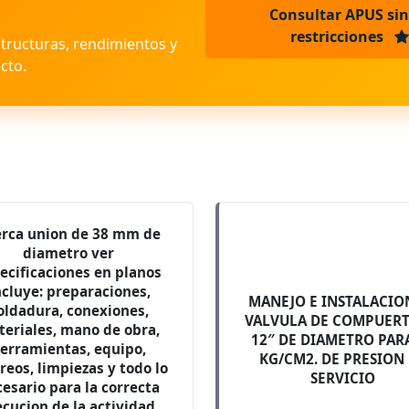
Consultar APUS sin
restricciones
structuras, rendimientos y
cto.
erca union de 38 mm de
diametro ver
ecificaciones en planos
ncluye: preparaciones,
MANEJO E INSTALACIO
oldadura, conexiones,
VALVULA DE COMPUERT
eriales, mano de obra,
12″ DE DIAMETRO PAR
erramientas, equipo,
KG/CM2. DE PRESION
reos, limpiezas y todo lo
SERVICIO
esario para la correcta
ecucion de la actividad