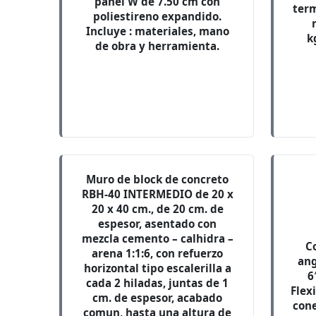
panel W de 7.50 cm con
term
poliestireno expandido.
Incluye : materiales, mano
k
de obra y herramienta.
Muro de block de concreto
RBH-40 INTERMEDIO de 20 x
20 x 40 cm., de 20 cm. de
espesor, asentado con
mezcla cemento – calhidra –
C
arena 1:1:6, con refuerzo
ang
horizontal tipo escalerilla a
6
cada 2 hiladas, juntas de 1
Flexi
cm. de espesor, acabado
cone
comun, hasta una altura de