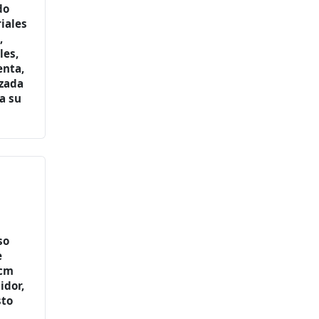
do
riales
,
les,
enta,
izada
a su
so
e
 cm
idor,
sto