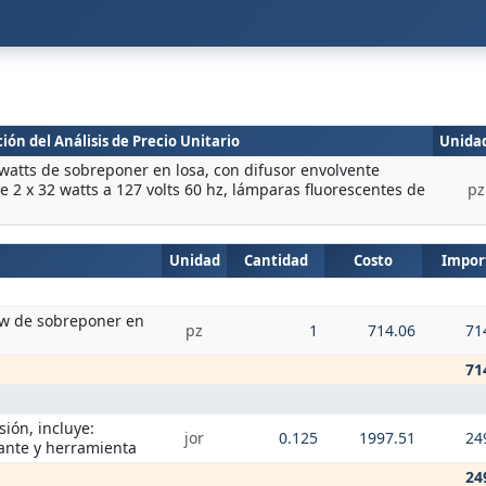
ión del Análisis de Precio Unitario
Unida
 watts de sobreponer en losa, con difusor envolvente
de 2 x 32 watts a 127 volts 60 hz, lámparas fluorescentes de
pz
Unidad
Cantidad
Costo
Impor
 w de sobreponer en
pz
1
714.06
71
71
sión, incluye:
jor
0.125
1997.51
24
dante y herramienta
24