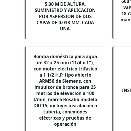
600 
5.00 M DE ALTURA.
val
SUMINISTRO Y APLICACION
18 A
POR ASPERSION DE DOS
mano
CAPAS DE 0.038 MM. CADA
UNA.
Bomba doméstica para agua
de 32 x 25 mm (11/4 x 1″),
con motor electrico trifasico
a 1 1/2 H.P. tipo abierto
ARM56 de Siemens, con
impulsor de bronce para 25
INS
metros de elevacion a 100
l/min, marca Rosalia modelo
DRT15, incluye: instalación a
tubería, conexiones
eléctricas y pruebas de
operación