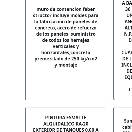
A BA
muro de contencion faber
36
structor incluye moldes para
UN
la fabricacion de paneles de
AN
concreto, acero de refuerzo
AL
de los paneles, suministro
N.P
de todos los herrajes
D
verticales y
horizontales,concreto
CUAD
premezclado de 250 kg/cm2
DE 
y montaje
INCL
DE
EQ
C
PINTURA ESMALTE
Sum
ALQUIDALICO RA-20
cabl
EXTERIOR DE TANQUES 0.00 A