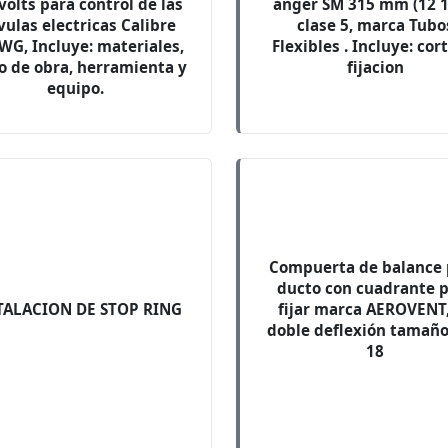
volts para control de las
anger SM 315 mm (12 1
vulas electricas Calibre
clase 5, marca Tubo
WG, Incluye: materiales,
Flexibles . Incluye: cor
 de obra, herramienta y
fijacion
equipo.
Compuerta de balance 
ducto con cuadrante 
TALACION DE STOP RING
fijar marca AEROVENT
doble deflexión tamaño
18