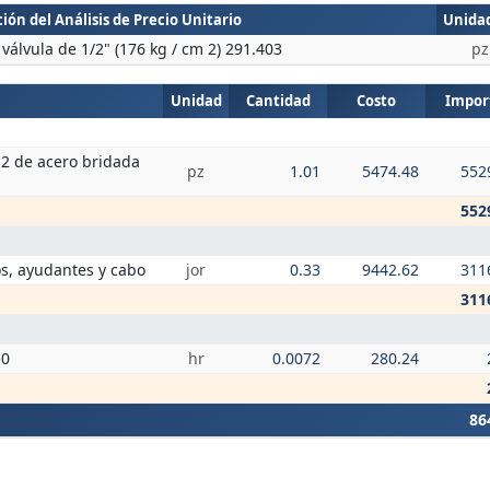
ión del Análisis de Precio Unitario
Unida
válvula de 1/2" (176 kg / cm 2) 291.403
pz
Unidad
Cantidad
Costo
Impor
2 de acero bridada
pz
1.01
5474.48
552
552
os, ayudantes y cabo
jor
0.33
9442.62
311
311
50
hr
0.0072
280.24
86