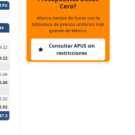
Cero?
d PU
Ahorra cientos de horas con la
biblioteca de precios unitarios más
te
grande de México.
Consultar APUS sin
9.22
restricciones
9.22
6.06
6.06
2.02
2.02
47.3