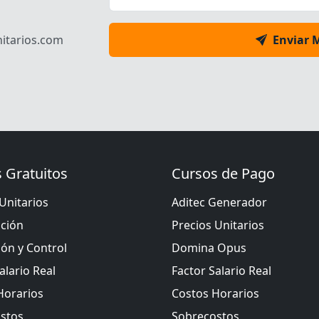
itarios.com
Enviar 
 Gratuitos
Cursos de Pago
Unitarios
Aditec Generador
ación
Precios Unitarios
ión y Control
Domina Opus
alario Real
Factor Salario Real
Horarios
Costos Horarios
stos
Sobrecostos