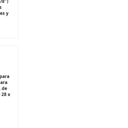
/8″)
s
tes y
para
para
, de
 28 x