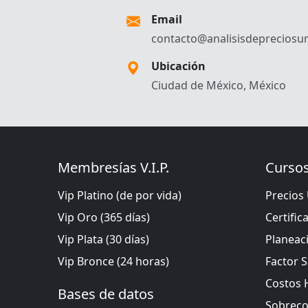
Email
contacto@analisisdepreciosun
Ubicación
Ciudad de México, México
Membresías V.I.P.
Cursos
Vip Platino (de por vida)
Precios 
Vip Oro (365 días)
Certific
Vip Plata (30 días)
Planeac
Vip Bronce (24 horas)
Factor S
Costos 
Bases de datos
Sobreco