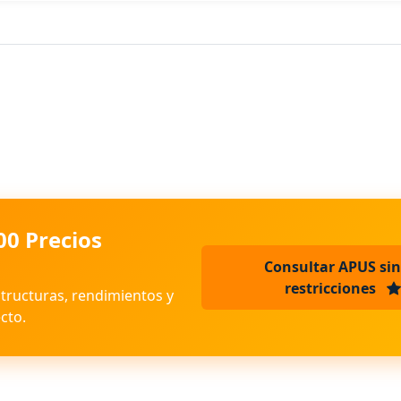
00 Precios
Consultar APUS sin
restricciones
structuras, rendimientos y
cto.