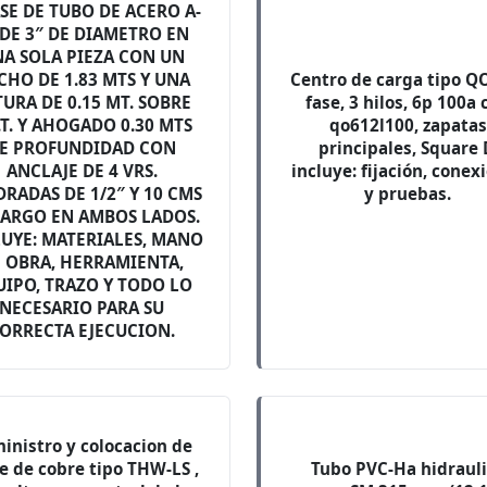
SE DE TUBO DE ACERO A-
 DE 3″ DE DIAMETRO EN
A SOLA PIEZA CON UN
CHO DE 1.83 MTS Y UNA
Centro de carga tipo QO
TURA DE 0.15 MT. SOBRE
fase, 3 hilos, 6p 100a 
.T. Y AHOGADO 0.30 MTS
qo612l100, zapatas
E PROFUNDIDAD CON
principales, Square 
ANCLAJE DE 4 VRS.
incluye: fijación, conex
RADAS DE 1/2″ Y 10 CMS
y pruebas.
LARGO EN AMBOS LADOS.
UYE: MATERIALES, MANO
 OBRA, HERRAMIENTA,
UIPO, TRAZO Y TODO LO
NECESARIO PARA SU
ORRECTA EJECUCION.
inistro y colocacion de
e de cobre tipo THW-LS ,
Tubo PVC-Ha hidraul