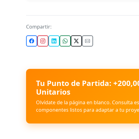
Compartir:
Tu Punto de Partida: +200,0
Unitarios
Olvídate de la página en blanco. Consulta e
componentes listos para adaptar a tu proye