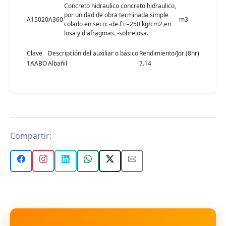
Concreto hidraulico concreto hidraulico,
por unidad de obra terminada simple
A15020A360
m3
colado en seco: -de f'c=250 kg/cm2,en
losa y diafragmas. -sobrelosa.
Clave
Descripción del auxiliar o básico
Rendimiento/Jor (8hr)
1AABO
Albañil
7.14
Compartir: