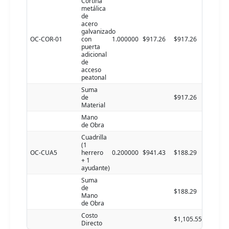
Cortina
metálica
de
acero
galvanizado
OC-COR-01
con
1.000000
$917.26
$917.26
puerta
adicional
de
acceso
peatonal
Suma
de
$917.26
Material
Mano
de Obra
Cuadrilla
(1
OC-CUA5
herrero
0.200000
$941.43
$188.29
+ 1
ayudante)
Suma
de
$188.29
Mano
de Obra
Costo
$1,105.55
Directo