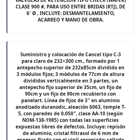
VALVULAS DE RETENCION TIPO CHECK (WAFER)
CLASE 900 #, PARA USO ENTRE BRIDAS (RTJ), DE
6′ Ø , INCLUYE: DESMANTELAMIENTO,
ACARREO Y MANO DE OBRA.
Suministro y colocación de Cancel tipo C-3
para claro de 232×300 cm., formado por 1
antepecho superior de 232x85cm dividido en
3 módulos fijos; 3 módulos de 77cm de altura
divididos verticalmente en 3 partes, un
antepecho fijo superior de 35cm, un fijo de
90cm y un fijo de 90cm recubierto con
panelart. Línea de fijos de 3″ en aluminio
anodizado duranodic, aleación 6063, temple T-
5, con paredes de 0.050″, clase AA-10 (según
NOM-138-1985) con todas las superficies
expuestas libres de defectos. Incluye: repisón
de aluminio, cristal filtrasol de 6 mm de
espesor, fijado con el vinil apropiado; sellado