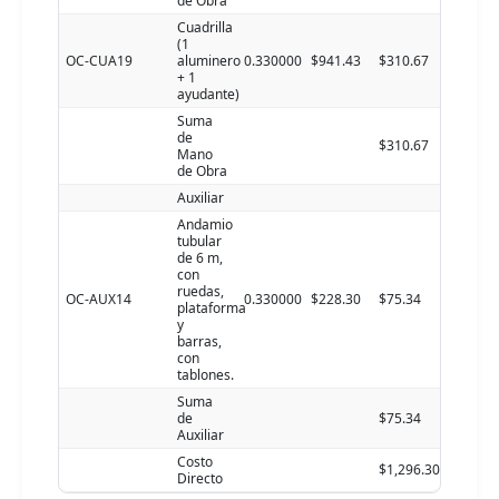
de Obra
Cuadrilla
(1
OC-CUA19
aluminero
0.330000
$941.43
$310.67
+ 1
ayudante)
Suma
de
$310.67
Mano
de Obra
Auxiliar
Andamio
tubular
de 6 m,
con
ruedas,
OC-AUX14
0.330000
$228.30
$75.34
plataforma
y
barras,
con
tablones.
Suma
de
$75.34
Auxiliar
Costo
$1,296.30
Directo