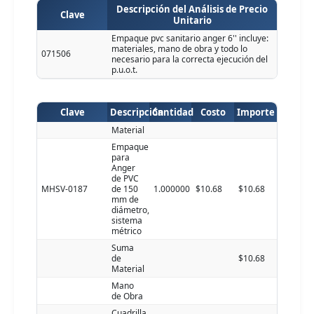
Descripción del Análisis de Precio
Clave
Unitario
Empaque pvc sanitario anger 6'' incluye:
materiales, mano de obra y todo lo
071506
necesario para la correcta ejecución del
p.u.o.t.
Clave
Descripción
Cantidad
Costo
Importe
Material
Empaque
para
Anger
de PVC
MHSV-0187
de 150
1.000000
$10.68
$10.68
mm de
diámetro,
sistema
métrico
Suma
de
$10.68
Material
Mano
de Obra
Cuadrilla