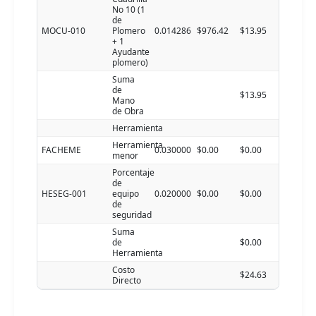
No 10 (1
de
MOCU-010
Plomero
0.014286
$976.42
$13.95
+ 1
Ayudante
plomero)
Suma
de
$13.95
Mano
de Obra
Herramienta
Herramienta
FACHEME
0.030000
$0.00
$0.00
menor
Porcentaje
de
HESEG-001
equipo
0.020000
$0.00
$0.00
de
seguridad
Suma
de
$0.00
Herramienta
Costo
$24.63
Directo