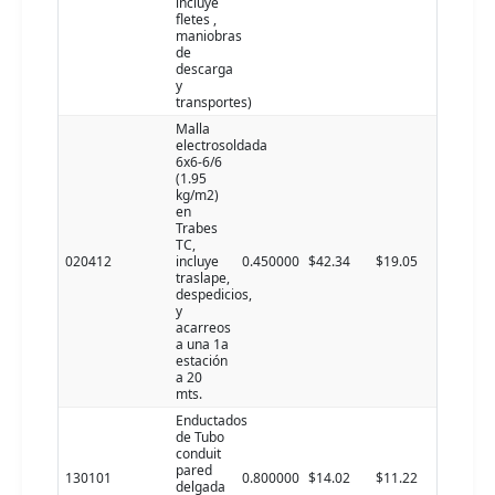
incluye
fletes ,
maniobras
de
descarga
y
transportes)
Malla
electrosoldada
6x6-6/6
(1.95
kg/m2)
en
Trabes
TC,
020412
incluye
0.450000
$42.34
$19.05
traslape,
despedicios,
y
acarreos
a una 1a
estación
a 20
mts.
Enductados
de Tubo
conduit
pared
130101
0.800000
$14.02
$11.22
delgada