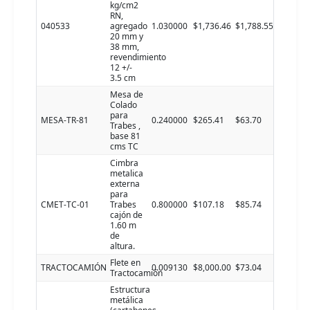
kg/cm2
RN,
040533
agregado
1.030000
$1,736.46
$1,788.55
20 mm y
38 mm,
revendimiento
12 +/-
3.5 cm
Mesa de
Colado
para
MESA-TR-81
0.240000
$265.41
$63.70
Trabes ,
base 81
cms TC
Cimbra
metalica
externa
para
CMET-TC-01
Trabes
0.800000
$107.18
$85.74
cajón de
1.60 m
de
altura.
Flete en
TRACTOCAMIÓN
0.009130
$8,000.00
$73.04
Tractocamión
Estructura
metálica