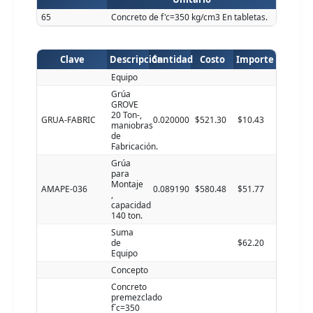
65
Concreto de f'c=350 kg/cm3 En tabletas.
Clave
Descripción
Cantidad
Costo
Importe
Equipo
Grúa
GROVE
20 Ton-,
GRUA-FABRIC
0.020000
$521.30
$10.43
maniobras
de
Fabricación.
Grúa
para
Montaje
AMAPE-036
0.089190
$580.48
$51.77
,
capacidad
140 ton.
Suma
de
$62.20
Equipo
Concepto
Concreto
premezclado
f´c=350