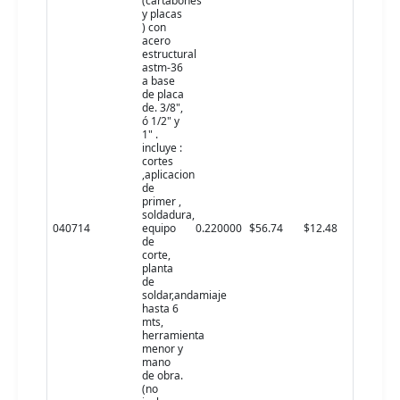
(cartabones
y placas
) con
acero
estructural
astm-36
a base
de placa
de. 3/8",
ó 1/2" y
1" .
incluye :
cortes
,aplicacion
de
primer ,
soldadura,
040714
equipo
0.220000
$56.74
$12.48
de
corte,
planta
de
soldar,andamiaje
hasta 6
mts,
herramienta
menor y
mano
de obra.
(no