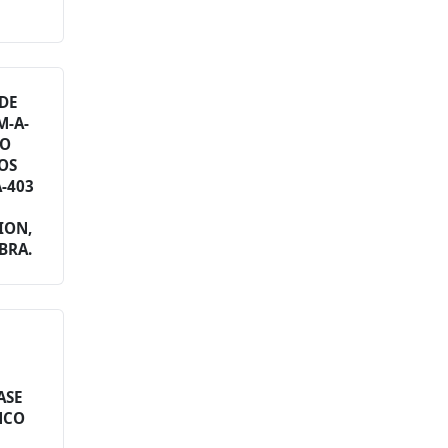
 DE
M-A-
RO
OS
A-403
ION,
BRA.
ASE
NCO