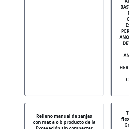
A
BAS
E
PE
ANO
DE
AN
HER
C
T
Relleno manual de zanjas
fle
con mat a o b producto de la
Gr
Excavación sin compactar