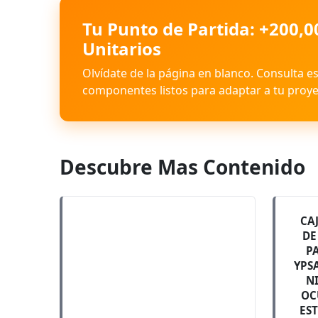
Tu Punto de Partida: +200,0
Unitarios
Olvídate de la página en blanco. Consulta e
componentes listos para adaptar a tu proye
Descubre Mas Contenido
CA
DE
P
YPS
N
OC
ES