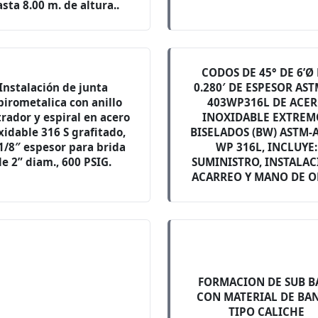
sta 8.00 m. de altura..
CODOS DE 45° DE 6’Ø
Instalación de junta
0.280′ DE ESPESOR AST
pirometalica con anillo
403WP316L DE ACE
rador y espiral en acero
INOXIDABLE EXTREM
xidable 316 S grafitado,
BISELADOS (BW) ASTM-
1/8″ espesor para brida
WP 316L, INCLUYE:
de 2” diam., 600 PSIG.
SUMINISTRO, INSTALAC
ACARREO Y MANO DE O
FORMACION DE SUB B
CON MATERIAL DE BA
TIPO CALICHE