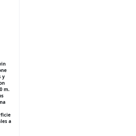
win
one
s y
on
00 m.
os
una
ficie
les a