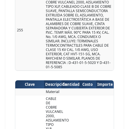
COBRE VULCANEL 2000, AISLAMIENTO
TIPO XLP, CABLEADO CLASE B DE COBRE
SUAVE, PANTALLA SEMICONDUCTORA
EXTRUIDA SOBRE EL AISLAMIENTO,
PANTALLA ELECTROSTÁTICA A BASE DE
ALAMBRES DE COBRE SUAVE, CINTA
SEPARADORA Y CUBIERTA EXTERIOR DE
255
P.V.C. TEMP. MÁX. 90°C PARA 15 KV, CAL.
No. 1/0 AWG, MCA. CONDUMEX O
SIMILAR. INCLUYE: TERMINALES
TERMOCONTRACTILES PARA CABLE DE
CLASE 15 KV CAL. 1/0 AWG, USO
EXTERIOR, CAT HVT-151-SG, MCA.
RAYCHEM O SIMILAR. PLANOS DE
REFERENCIA : D-431-01-5-5020 Y D-431-
01-5-5085
Clave
Descripción
Cantidad
Costo
Importe
Material
CABLE
DE
COBRE
VULCANEL
2000,
AISLAMIENTO
TIPO
XLP,