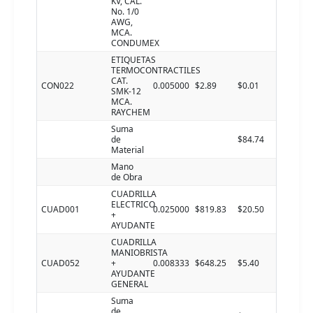
KV, CAL.
No. 1/0
AWG,
MCA.
CONDUMEX
ETIQUETAS
TERMOCONTRACTILES
CAT.
CON022
0.005000
$2.89
$0.01
SMK-12
MCA.
RAYCHEM
Suma
de
$84.74
Material
Mano
de Obra
CUADRILLA
ELECTRICO
CUAD001
0.025000
$819.83
$20.50
+
AYUDANTE
CUADRILLA
MANIOBRISTA
CUAD052
+
0.008333
$648.25
$5.40
AYUDANTE
GENERAL
Suma
de