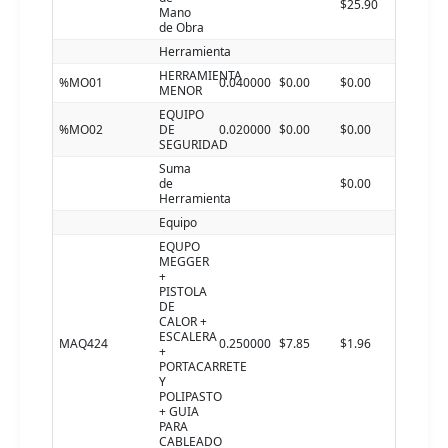
$25.90
Mano
de Obra
Herramienta
HERRAMIENTA
%MO01
0.040000
$0.00
$0.00
MENOR
EQUIPO
%MO02
DE
0.020000
$0.00
$0.00
SEGURIDAD
Suma
de
$0.00
Herramienta
Equipo
EQUPO
MEGGER
+
PISTOLA
DE
CALOR +
ESCALERA
MAQ424
0.250000
$7.85
$1.96
+
PORTACARRETE
Y
POLIPASTO
+ GUIA
PARA
CABLEADO