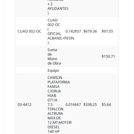
+ 2
AYUDANTES
)
CUAD
002-OC
(
CUAD 002-OC
0.142857
$679.36
$97.05
OFICIAL
ALBANIL+PEON
)
Suma
de
$150.71
Mano
de Obra
Equipo
CAMION
PLATAFORMA
FAMSA
C/GRUA
HIAB
071/A
03-4412
7.5
0.016667
$338.25
$5.64
TON.CON
ALTRURA
MAX.DE
12.MT.MOTOR
DIESEL
140 HP