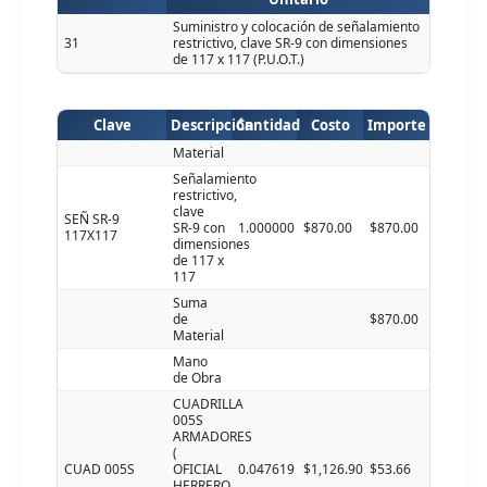
Suministro y colocación de señalamiento
31
restrictivo, clave SR-9 con dimensiones
de 117 x 117 (P.U.O.T.)
Clave
Descripción
Cantidad
Costo
Importe
Material
Señalamiento
restrictivo,
clave
SEÑ SR-9
SR-9 con
1.000000
$870.00
$870.00
117X117
dimensiones
de 117 x
117
Suma
de
$870.00
Material
Mano
de Obra
CUADRILLA
005S
ARMADORES
(
CUAD 005S
OFICIAL
0.047619
$1,126.90
$53.66
HERRERO