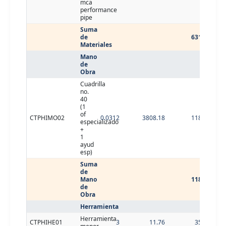
mca
performance
pipe
Suma
de
631.37
Materiales
Mano
de
Obra
Cuadrilla
no.
40
(1
of
CTPHIMO02
0.0312
3808.18
118.82
especializado
+
1
ayud
esp)
Suma
de
Mano
118.82
de
Obra
Herramienta
Herramienta
CTPHIHE01
3
11.76
35.28