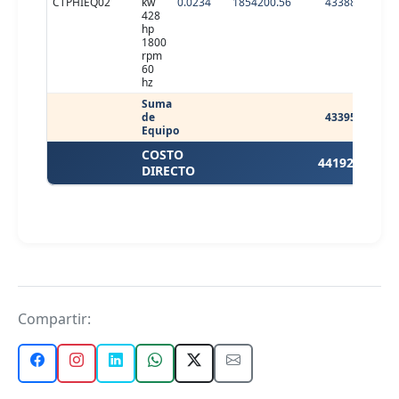
CTPHIEQ02
kw
0.0234
1854200.56
43388.29
428
hp
1800
rpm
60
hz
Suma
de
43395.61
Equipo
COSTO
44192.84
DIRECTO
Compartir: