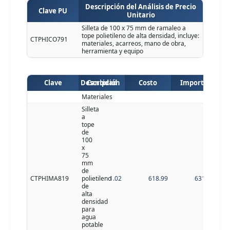
Descripción del Análisis de Precio
Clave PU
Unitario
Silleta de 100 x 75 mm de ramaleo a
tope polietileno de alta densidad, incluye:
CTPHICO791
materiales, acarreos, mano de obra,
herramienta y equipo
Clave
Descripción
Cantidad
Costo
Importe
Materiales
Silleta
a
tope
de
100
x
75
mm
de
CTPHIMA819
polietileno
1.02
618.99
631.37
de
alta
densidad
para
agua
potable