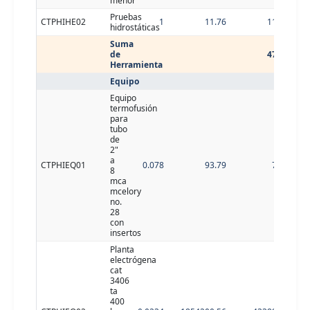
menor
Pruebas
CTPHIHE02
1
11.76
11.76
hidrostáticas
Suma
de
47.04
Herramienta
Equipo
Equipo
termofusión
para
tubo
de
2"
a
CTPHIEQ01
0.078
93.79
7.32
8
mca
mcelory
no.
28
con
insertos
Planta
electrógena
cat
3406
ta
400