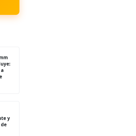
3mm
luye:
 a
e
te y
 de