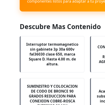
componentes listos para adaptar a tu proye
Descubre Mas Contenido
Interruptor termomagnetico
CON
sin gabinete 3p 30a 600v
fal36030 clase 650, marca
R
Square D. Hasta 4.00 m. de
AG
altura.
SUMINISTRO Y COLOCACION
DE CODO DE BRONCE 90
Aca
GRADOS REDUCCION PARA
subs
CONEXION COBRE-ROSCA
in