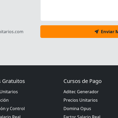
itarios.com
Enviar 
 Gratuitos
Cursos de Pago
Unitarios
Aditec Generador
ación
Precios Unitarios
ión y Control
Domina Opus
alario Real
Factor Salario Real