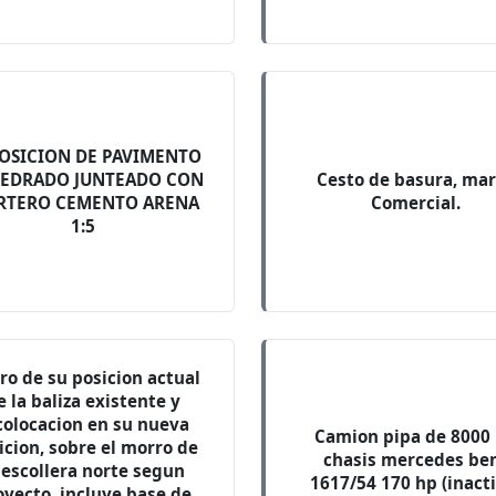
OSICION DE PAVIMENTO
EDRADO JUNTEADO CON
Cesto de basura, ma
RTERO CEMENTO ARENA
Comercial.
1:5
ro de su posicion actual
e la baliza existente y
colocacion en su nueva
Camion pipa de 8000 
icion, sobre el morro de
chasis mercedes be
 escollera norte segun
1617/54 170 hp (inact
oyecto, incluye base de