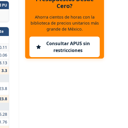
Cero?
d PU
Ahorra cientos de horas con la
biblioteca de precios unitarios más
grande de México.
te
Consultar APUS sin
0.11
restricciones
0.06
3.13
3.3
23.8
23.8
5.28
1.76