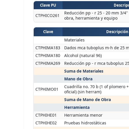
Clave PU
Descripc
Reducción pp - r 25 - 20 mm 3/4" 
CTPHICO261
obra, herramienta y equipo
Clave
Descripción
Materiales
CTPHIMA183
Dados mca tuboplus m-h de 25 m
CTPHIMA180
Alcohol (natural 96)
CTPHIMA269
Reducción pp - r mca tuboplus 2
Suma de Materiales
Mano de Obra
Cuadrilla no. 70 b (1 of plomero 
CTPHIMO01
oficial) (sin herram)
Suma de Mano de Obra
Herramienta
CTPHIHE01
Herramienta menor
CTPHIHE02
Pruebas hidrostáticas