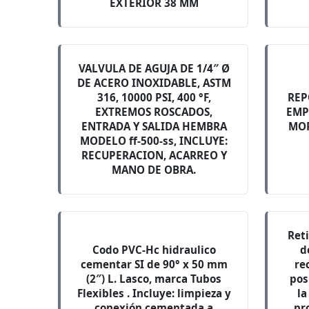
EXTERIOR 38 MM
VALVULA DE AGUJA DE 1/4″ Ø
DE ACERO INOXIDABLE, ASTM
316, 10000 PSI, 400 °F,
REP
EXTREMOS ROSCADOS,
EMP
ENTRADA Y SALIDA HEMBRA
MO
MODELO ff-500-ss, INCLUYE:
RECUPERACION, ACARREO Y
MANO DE OBRA.
Reti
Codo PVC-Hc hidraulico
d
cementar SI de 90° x 50 mm
re
(2″) L. Lasco, marca Tubos
pos
Flexibles . Incluye: limpieza y
la
conexión cementada a
pr