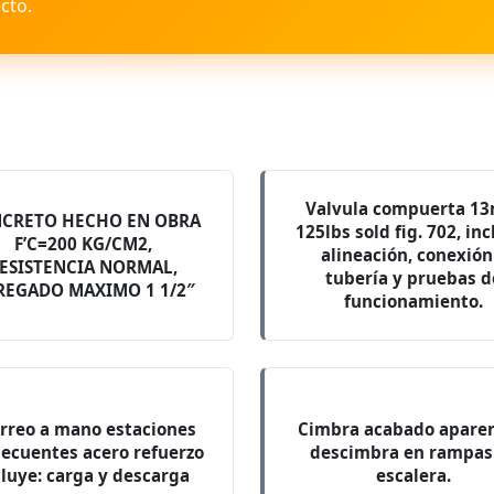
cto.
Valvula compuerta 1
CRETO HECHO EN OBRA
125lbs sold fig. 702, inc
F’C=200 KG/CM2,
alineación, conexión
ESISTENCIA NORMAL,
tubería y pruebas d
REGADO MAXIMO 1 1/2″
funcionamiento.
rreo a mano estaciones
Cimbra acabado aparen
ecuentes acero refuerzo
descimbra en rampas
cluye: carga y descarga
escalera.