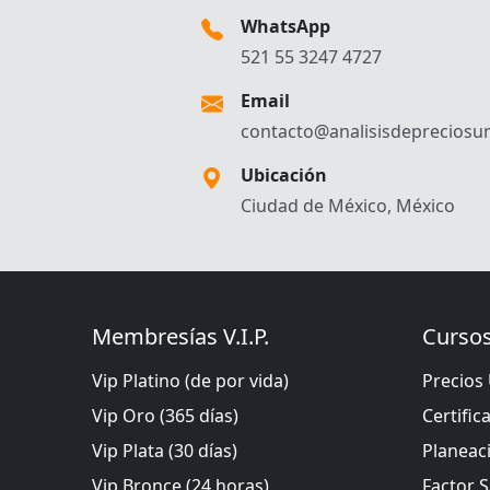
WhatsApp
521 55 3247 4727
Email
contacto@analisisdepreciosun
Ubicación
Ciudad de México, México
Membresías V.I.P.
Cursos
Vip Platino (de por vida)
Precios 
Vip Oro (365 días)
Certific
Vip Plata (30 días)
Planeac
Vip Bronce (24 horas)
Factor S