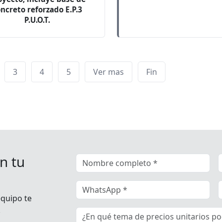
ncreto reforzado E.P.3
P.U.O.T.
3
4
5
Ver mas
Fin
n tu
equipo te
.