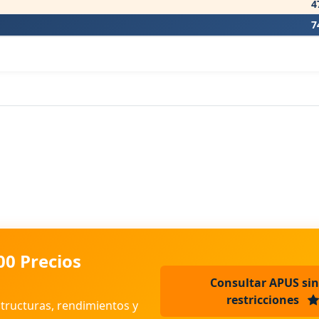
4
7
00 Precios
Consultar APUS sin
restricciones
structuras, rendimientos y