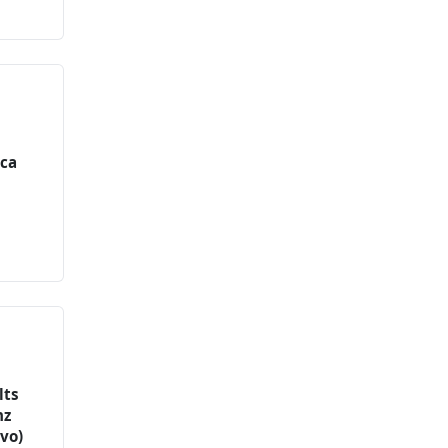
rca
lts
nz
ivo)