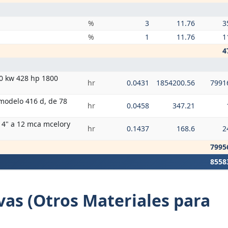
%
3
11.76
3
%
1
11.76
1
4
00 kw 428 hp 1800
hr
0.0431
1854200.56
7991
modelo 416 d, de 78
hr
0.0458
347.21
 4" a 12 mca mcelory
hr
0.1437
168.6
2
7995
8558
vas (Otros Materiales para