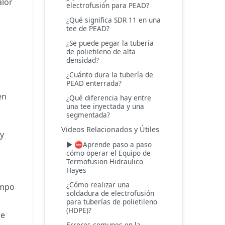
alor
electrofusión para PEAD?
¿Qué significa SDR 11 en una
tee de PEAD?
¿Se puede pegar la tubería
de polietileno de alta
densidad?
¿Cuánto dura la tubería de
PEAD enterrada?
en
¿Qué diferencia hay entre
una tee inyectada y una
segmentada?
Videos Relacionados y Útiles
 y
▶️ ⛔Aprende paso a paso
cómo operar el Equipo de
Termofusion Hidraulico
Hayes
¿Cómo realizar una
empo
soldadura de electrofusión
para tuberías de polietileno
(HDPE)?
de
Errores comunes en la