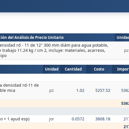
ión del Análisis de Precio Unitario
Unida
a densidad rd - 11 de 12" 300 mm diám para agua potable,
trabajo 11.24 kg / cm 2, incluye: materiales, acarreos,
pz
uipo
Unidad
Cantidad
Costo
Impor
lta densidad rd-11 de
able mca
pz
1.02
5257.52
536
536
do + 1 ayud esp)
jor
0.0572
3808.18
21
21