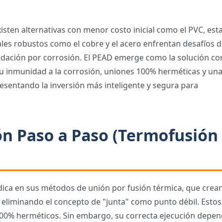
existen alternativas con menor costo inicial como el PVC, est
iales robustos como el cobre y el acero enfrentan desafíos 
radación por corrosión. El PEAD emerge como la solución con
su inmunidad a la corrosión, uniones 100% herméticas y un
resentando la inversión más inteligente y segura para
ón Paso a Paso (Termofusión
dica en sus métodos de unión por fusión térmica, que crea
liminando el concepto de "junta" como punto débil. Estos
00% herméticos. Sin embargo, su correcta ejecución depe