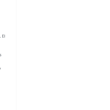
.
El
s
y