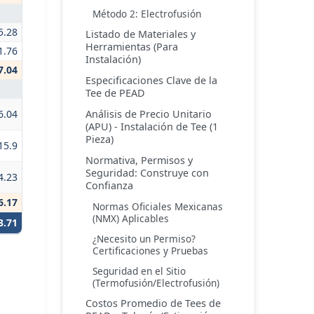
Método 2: Electrofusión
5.28
Listado de Materiales y
Herramientas (Para
1.76
Instalación)
7.04
Especificaciones Clave de la
Tee de PEAD
Análisis de Precio Unitario
6.04
(APU) - Instalación de Tee (1
Pieza)
15.9
Normativa, Permisos y
Seguridad: Construye con
4.23
Confianza
6.17
Normas Oficiales Mexicanas
(NMX) Aplicables
3.71
¿Necesito un Permiso?
Certificaciones y Pruebas
Seguridad en el Sitio
(Termofusión/Electrofusión)
Costos Promedio de Tees de