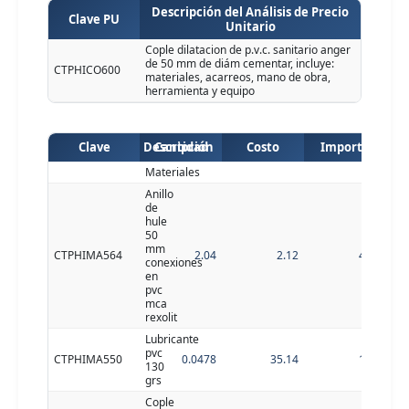
Descripción del Análisis de Precio
Clave PU
Unitario
Cople dilatacion de p.v.c. sanitario anger
de 50 mm de diám cementar, incluye:
CTPHICO600
materiales, acarreos, mano de obra,
herramienta y equipo
Clave
Descripción
Cantidad
Costo
Importe
Materiales
Anillo
de
hule
50
mm
CTPHIMA564
2.04
2.12
4.32
conexiones
en
pvc
mca
rexolit
Lubricante
pvc
CTPHIMA550
0.0478
35.14
1.68
130
grs
Cople