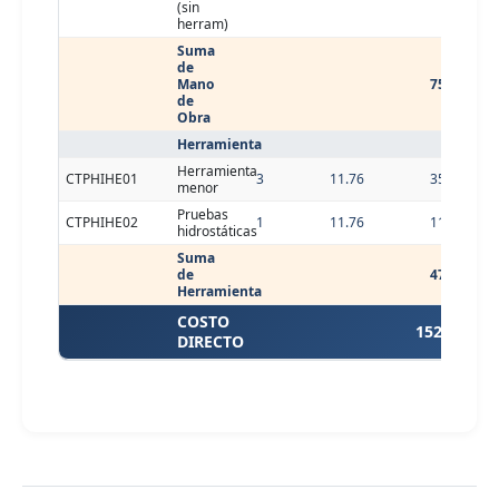
(sin
herram)
Suma
de
Mano
75.87
de
Obra
Herramienta
Herramienta
CTPHIHE01
3
11.76
35.28
menor
Pruebas
CTPHIHE02
1
11.76
11.76
hidrostáticas
Suma
de
47.04
Herramienta
COSTO
152.16
DIRECTO