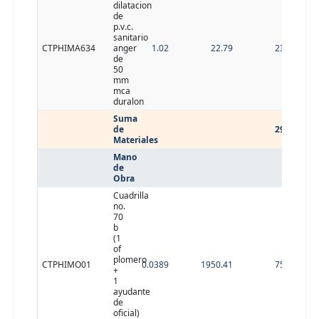
dilatacion
de
p.v.c.
sanitario
CTPHIMA634
anger
1.02
22.79
23.25
de
50
mm
mca
duralon
Suma
de
29.25
Materiales
Mano
de
Obra
Cuadrilla
no.
70
b
(1
of
plomero
CTPHIMO01
0.0389
1950.41
75.87
+
1
ayudante
de
oficial)