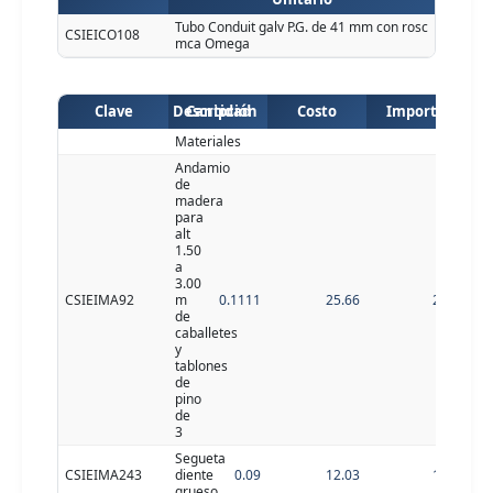
Tubo Conduit galv P.G. de 41 mm con rosc
CSIEICO108
mca Omega
Clave
Descripción
Cantidad
Costo
Importe
Materiales
Andamio
de
madera
para
alt
1.50
a
3.00
CSIEIMA92
m
0.1111
25.66
2.85
de
caballetes
y
tablones
de
pino
de
3
Segueta
CSIEIMA243
diente
0.09
12.03
1.08
grueso