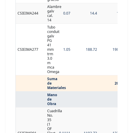
Alambre
galv
CSIEIMA244
0.07
14.4
1.01
cal.
14
Tubo
conduit
galv
PG
41
CSIEIMA277
mm
1.05
188.72
198.16
trm
3.0
m
mca
Omega
Suma
de
203.1
Materiales
Mano
de
Obra
Cuadrilla
No.
35
(1
OF