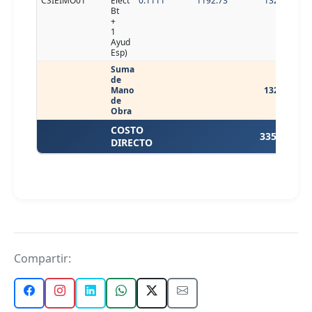
CSIEIMO01
Elect
0.1111
1192.73
132.51
Bt
+
1
Ayud
Esp)
Suma
de
Mano
132.51
de
Obra
COSTO
335.61
DIRECTO
Compartir: