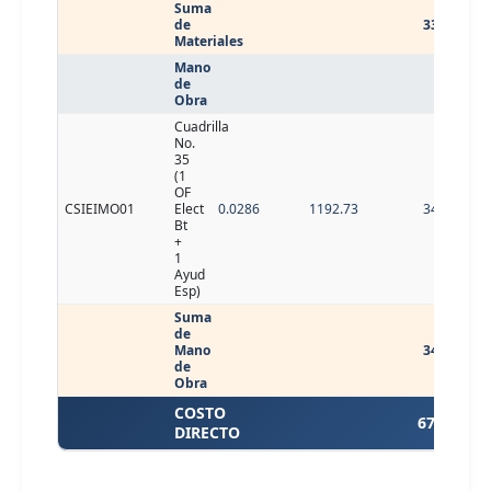
Suma
de
33.62
Materiales
Mano
de
Obra
Cuadrilla
No.
35
(1
OF
CSIEIMO01
Elect
0.0286
1192.73
34.11
Bt
+
1
Ayud
Esp)
Suma
de
Mano
34.11
de
Obra
COSTO
67.73
DIRECTO