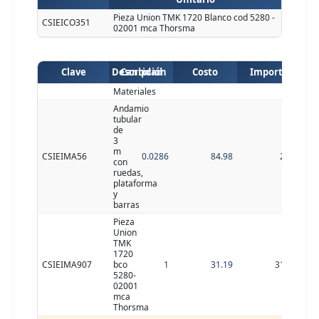
Pieza Union TMK 1720 Blanco cod 5280 -
CSIEICO351
02001 mca Thorsma
Clave
Descripción
Cantidad
Costo
Importe
Materiales
Andamio
tubular
de
3
m
CSIEIMA56
0.0286
84.98
2.43
con
ruedas,
plataforma
y
barras
Pieza
Union
TMK
1720
CSIEIMA907
bco
1
31.19
31.19
5280-
02001
mca
Thorsma