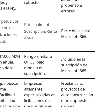
les y
robusto.
propenso a
 a la ley.
errores.
erpetua con
Principalmente
n anual
Parte de la suite
Suscripción/Renta
izaciones,
Microsoft 365.
Anual.
ual.
$37,000 MXN
Rango similar a
Incluido en la
n anual,
OPUS, bajo
suscripción de
o de los
modelo de
Microsoft 365.
suscripción.
que buscan
Empresas
Freelancers,
ema
altamente
proyectos de
facilidad
especializadas en
autoconstrucción
xibilidad
licitaciones de
o presupuestos
os tipos de
obra pública en
de baja