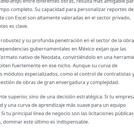
-and-drop
) entre diferentes obras, resulta más amigable pa
iempo completo.
Su capacidad para personalizar reportes de
te con Excel son altamente valoradas en el sector privado,
tes es clave.
u robustez y su profunda penetración en el sector de la obra
 dependencias gubernamentales en México exijan que las
l formato nativo de Neodata, convirtiéndolo en una herrami
piten fuertemente en ese nicho.
Aunque su curva de
 módulos especializados, como el control de contratistas 
gestión de obras de gran envergadura y complejidad.
nte superior, sino de una decisión estratégica. Si tu empres
idad y una curva de aprendizaje más suave para un equipo
Si tu principal línea de negocio son las licitaciones pública
 dominar este último es indispensable.