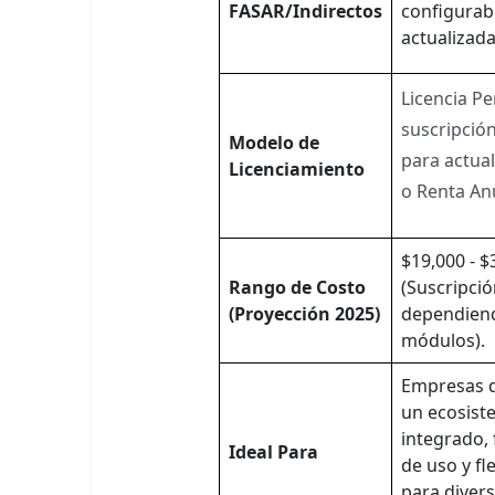
FASAR/Indirectos
configurab
actualizadas
Licencia P
suscripció
Modelo de
para actual
Licenciamiento
o Renta An
$19,000 - 
Rango de Costo
(Suscripció
(Proyección 2025)
dependiend
módulos).
Empresas 
un ecosist
integrado, 
Ideal Para
de uso y fle
para divers