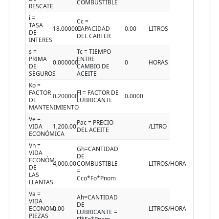
COMBUSTIBLE
RESCATE
i =
Cc =
TASA
18.000000
CAPACIDAD
0.00
LITROS
DE
DEL CARTER
INTERES
s =
Tc = TIEMPO
PRIMA
ENTRE
0.000000
0
HORAS
DE
CAMBIO DE
SEGUROS
ACEITE
Ko =
FACTOR
Fl = FACTOR DE
0.200000
0.0000
DE
LUBRICANTE
MANTENIMIENTO
Ve =
Pac = PRECIO
VIDA
1,200.00
/LITRO
DEL ACEITE
ECONÓMICA
Vn =
Gh=CANTIDAD
VIDA
DE
ECONÓM.
4,000.00
COMBUSTIBLE
LITROS/HORA
DE
=
LAS
Cco*Fo*Pnom
LLANTAS
Va =
Ah=CANTIDAD
VIDA
DE
ECONOM.
0.00
LITROS/HORA
LUBRICANTE =
PIEZAS