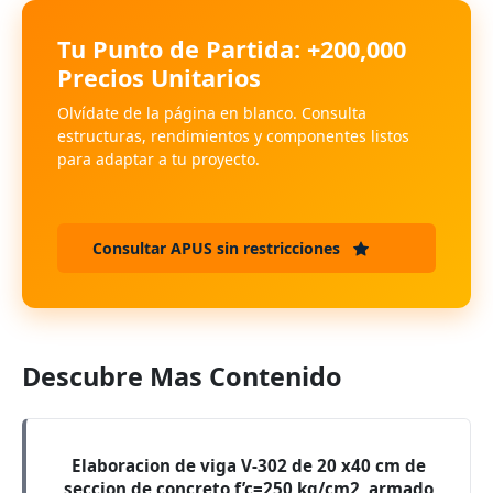
Tu Punto de Partida: +200,000
Precios Unitarios
Olvídate de la página en blanco. Consulta
estructuras, rendimientos y componentes listos
para adaptar a tu proyecto.
Consultar APUS sin restricciones
Descubre Mas Contenido
Elaboracion de viga V-302 de 20 x40 cm de
seccion de concreto f’c=250 kg/cm2, armado