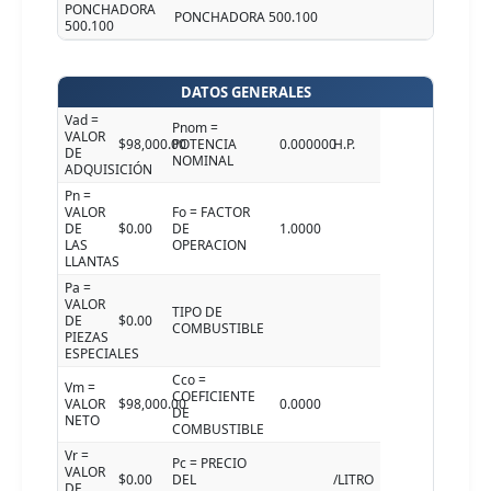
PONCHADORA
PONCHADORA 500.100
500.100
DATOS GENERALES
Vad =
Pnom =
VALOR
$98,000.00
POTENCIA
0.000000
H.P.
DE
NOMINAL
ADQUISICIÓN
Pn =
VALOR
Fo = FACTOR
DE
$0.00
DE
1.0000
LAS
OPERACION
LLANTAS
Pa =
VALOR
TIPO DE
DE
$0.00
COMBUSTIBLE
PIEZAS
ESPECIALES
Cco =
Vm =
COEFICIENTE
VALOR
$98,000.00
0.0000
DE
NETO
COMBUSTIBLE
Vr =
Pc = PRECIO
VALOR
$0.00
DEL
/LITRO
DE