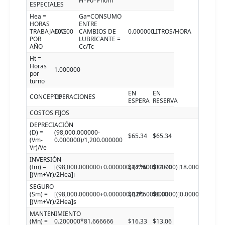
Fl*Fo*Pnom
ESPECIALES
Hea =
Ga=CONSUMO
HORAS
ENTRE
TRABAJADAS
600.00
CAMBIOS DE
0.000000
LITROS/HORA
POR
LUBRICANTE =
AÑO
Cc/Tc
Ht =
Horas
1.000000
por
turno
EN
EN
CONCEPTO
OPERACIONES
ESPERA
RESERVA
COSTOS FIJOS
DEPRECIACIÓN
(D) =
(98,000.000000-
$65.34
$65.34
(Vm-
0.000000)/1,200.000000
Vr)/Ve
INVERSIÓN
(Im) =
[(98,000.000000+0.000000)/(2*600.000000)]18.000000
$14.70
$14.70
[(Vm+Vr)/2Hea]i
SEGURO
(Sm) =
[(98,000.000000+0.000000)/(2*600.000000)]0.000000
$0.00
$0.00
[(Vm+Vr)/2Hea]s
MANTENIMIENTO
(Mn) =
0.200000*81.666666
$16.33
$13.06