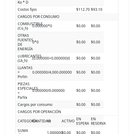
Ko * D
Costos fijos
$112.70
$93.10
CARGOS POR CONSUMO
COMBUSTIBLE
0.000000*0
$0.00
$0.00
(Co_h)
OTRAS
FUENTES
0*0
$0.00
$0.00
DE
ENERGÍA
LUBRICANTES
(0.000000+0.000000)0
$0.00
$0.00
(Lb_h)
LLANTAS
=
0.000000/4,000.000000
$0.00
$0.00
Pn/Vn
PIEZAS
ESPECIALES
0.000000/0.000000
$0.00
$0.00
=
Pa/Va
Cargos por consumo
$0.00
$0.00
CARGOS POR OPERACIÓN
EN
EN
CATEGORÍA
CANTIDAD
Ht
ACTIVO
ESPERA
RESERVA
SUMA
1.000000
$0.00
$0.00
$0.00