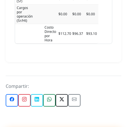
(Sr)
Cargos
por
$0.00
$0.00
$0.00
operación
(Sr/Ht)
Costo
Directo
$112.70
$96.37
$93.10
por
Hora
Compartir: