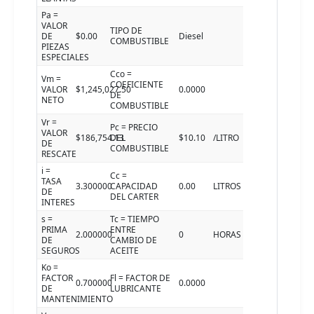
Pa =
VALOR
TIPO DE
DE
$0.00
Diesel
COMBUSTIBLE
PIEZAS
ESPECIALES
Cco =
Vm =
COEFICIENTE
VALOR
$1,245,027.50
0.0000
DE
NETO
COMBUSTIBLE
Vr =
Pc = PRECIO
VALOR
$186,754.13
DEL
$10.10
/LITRO
DE
COMBUSTIBLE
RESCATE
i =
Cc =
TASA
3.300000
CAPACIDAD
0.00
LITROS
DE
DEL CARTER
INTERES
s =
Tc = TIEMPO
PRIMA
ENTRE
2.000000
0
HORAS
DE
CAMBIO DE
SEGUROS
ACEITE
Ko =
FACTOR
Fl = FACTOR DE
0.700000
0.0000
DE
LUBRICANTE
MANTENIMIENTO