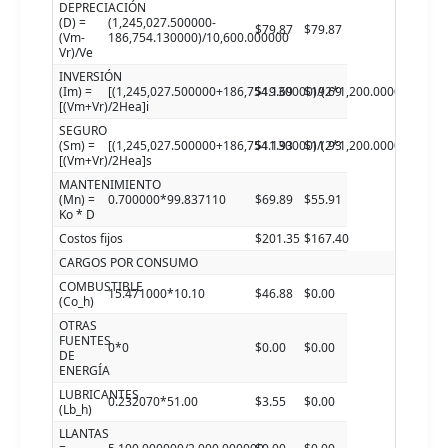
DEPRECIACIÓN
(D) =
(1,245,027.500000-
$79.87
$79.87
(Vm-
186,754.130000)/10,600.000000
Vr)/Ve
INVERSIÓN
(Im) =
[(1,245,027.500000+186,754.130000)/(2*1,200.000000)]3.3
$19.69
$19.69
[(Vm+Vr)/2Hea]i
SEGURO
(Sm) =
[(1,245,027.500000+186,754.130000)/(2*1,200.000000)]2.0
$11.93
$11.93
[(Vm+Vr)/2Hea]s
MANTENIMIENTO
(Mn) =
0.700000*99.837110
$69.89
$55.91
Ko * D
Costos fijos
$201.35
$167.40
CARGOS POR CONSUMO
COMBUSTIBLE
15.471000*10.10
$46.88
$0.00
(Co_h)
OTRAS
FUENTES
0*0
$0.00
$0.00
DE
ENERGÍA
LUBRICANTES
0.232070*51.00
$3.55
$0.00
(Lb_h)
LLANTAS