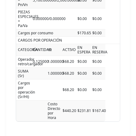
=
5,100.000000/2,000.000000
$0.00
$0.00
Pn/Vn
PIEZAS
ESPECIALES
0.000000/0.000000
$0.00
$0.00
=
Pa/Va
Cargos por consumo
$170.65
$0.00
CARGOS POR OPERACIÓN
EN
EN
CATEGORÍA
CANTIDAD
Ht
ACTIVO
ESPERA
RESERVA
Operador
0.125000
1.000000
$68.20
$0.00
$0.00
retro/cargador
SUMA
1.000000
$68.20
$0.00
$0.00
(Sr)
Cargos
por
$68.20
$0.00
$0.00
operación
(Sr/Ht)
Costo
Directo
$440.20
$231.81
$167.40
por
Hora