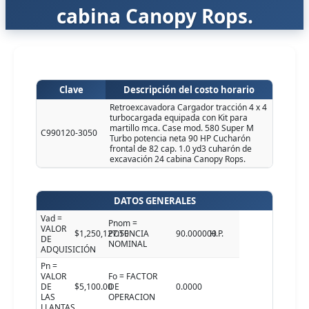
cabina Canopy Rops.
Clave
Descripción del costo horario
Retroexcavadora Cargador tracción 4 x 4
turbocargada equipada con Kit para
martillo mca. Case mod. 580 Super M
C990120-3050
Turbo potencia neta 90 HP Cucharón
frontal de 82 cap. 1.0 yd3 cuharón de
excavación 24 cabina Canopy Rops.
DATOS GENERALES
Vad =
Pnom =
VALOR
$1,250,127.50
POTENCIA
90.000000
H.P.
DE
NOMINAL
ADQUISICIÓN
Pn =
VALOR
Fo = FACTOR
DE
$5,100.00
DE
0.0000
LAS
OPERACION
LLANTAS