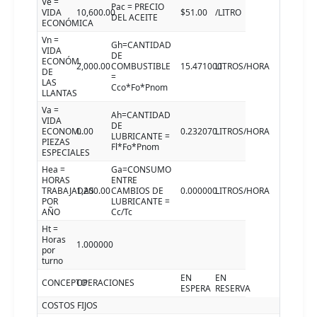
Ve =
Pac = PRECIO
VIDA
10,600.00
$51.00
/LITRO
DEL ACEITE
ECONÓMICA
Vn =
Gh=CANTIDAD
VIDA
DE
ECONÓM.
2,000.00
COMBUSTIBLE
15.471000
LITROS/HORA
DE
=
LAS
Cco*Fo*Pnom
LLANTAS
Va =
Ah=CANTIDAD
VIDA
DE
ECONOM.
0.00
0.232070
LITROS/HORA
LUBRICANTE =
PIEZAS
Fl*Fo*Pnom
ESPECIALES
Hea =
Ga=CONSUMO
HORAS
ENTRE
TRABAJADAS
1,200.00
CAMBIOS DE
0.000000
LITROS/HORA
POR
LUBRICANTE =
AÑO
Cc/Tc
Ht =
Horas
1.000000
por
turno
EN
EN
CONCEPTO
OPERACIONES
ESPERA
RESERVA
COSTOS FIJOS