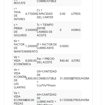
COMBUSTIBLE
RESCATE
i =
Cc =
TASA
4.770000
CAPACIDAD
0.00
LITROS
DE
DEL CARTER
INTERES
s =
Tc = TIEMPO
PRIMA
ENTRE
3.500000
0
HORAS
DE
CAMBIO DE
SEGUROS
ACEITE
Ko =
FACTOR
Fl = FACTOR DE
1.200000
0.0005
DE
LUBRICANTE
MANTENIMIENTO
Ve =
Pac = PRECIO
VIDA
8,000.00
$40.40
/LITRO
DEL ACEITE
ECONÓMICA
Vn =
Gh=CANTIDAD
VIDA
DE
ECONÓM.
3,800.00
COMBUSTIBLE
31.000000
LITROS/HORA
DE
=
LAS
Cco*Fo*Pnom
LLANTAS
Va =
Ah=CANTIDAD
VIDA
DE
ECONOM.
800.00
0.135000
LITROS/HORA
LUBRICANTE =
PIEZAS