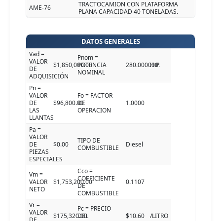
TRACTOCAMION CON PLATAFORMA
AME-76
PLANA CAPACIDAD 40 TONELADAS.
DATOS GENERALES
Vad =
Pnom =
VALOR
$1,850,000.00
POTENCIA
280.000000
H.P.
DE
NOMINAL
ADQUISICIÓN
Pn =
VALOR
Fo = FACTOR
DE
$96,800.00
DE
1.0000
LAS
OPERACION
LLANTAS
Pa =
VALOR
TIPO DE
DE
$0.00
Diesel
COMBUSTIBLE
PIEZAS
ESPECIALES
Cco =
Vm =
COEFICIENTE
VALOR
$1,753,200.00
0.1107
DE
NETO
COMBUSTIBLE
Vr =
Pc = PRECIO
VALOR
$175,320.00
DEL
$10.60
/LITRO
DE