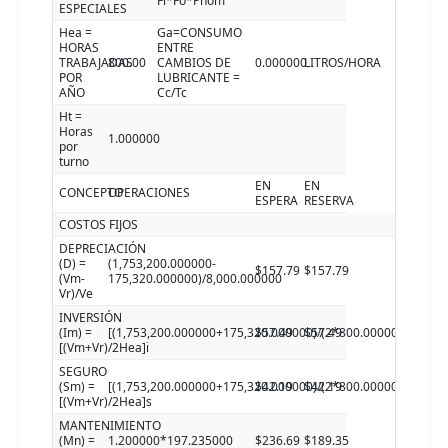
Fl*Fo*Pnom
ESPECIALES
Hea =
Ga=CONSUMO
HORAS
ENTRE
TRABAJADAS
800.00
CAMBIOS DE
0.000000
LITROS/HORA
POR
LUBRICANTE =
AÑO
Cc/Tc
Ht =
Horas
1.000000
por
turno
EN
EN
CONCEPTO
OPERACIONES
ESPERA
RESERVA
COSTOS FIJOS
DEPRECIACIÓN
(D) =
(1,753,200.000000-
$157.79
$157.79
(Vm-
175,320.000000)/8,000.000000
Vr)/Ve
INVERSIÓN
(Im) =
[(1,753,200.000000+175,320.000000)/(2*800.000000)]4.770
$57.49
$57.49
[(Vm+Vr)/2Hea]i
SEGURO
(Sm) =
[(1,753,200.000000+175,320.000000)/(2*800.000000)]3.500
$42.19
$42.19
[(Vm+Vr)/2Hea]s
MANTENIMIENTO
(Mn) =
1.200000*197.235000
$236.69
$189.35