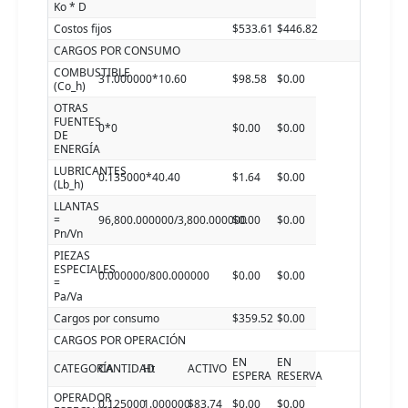
Ko * D
Costos fijos
$533.61
$446.82
CARGOS POR CONSUMO
COMBUSTIBLE
31.000000*10.60
$98.58
$0.00
(Co_h)
OTRAS
FUENTES
0*0
$0.00
$0.00
DE
ENERGÍA
LUBRICANTES
0.135000*40.40
$1.64
$0.00
(Lb_h)
LLANTAS
=
96,800.000000/3,800.000000
$0.00
$0.00
Pn/Vn
PIEZAS
ESPECIALES
0.000000/800.000000
$0.00
$0.00
=
Pa/Va
Cargos por consumo
$359.52
$0.00
CARGOS POR OPERACIÓN
EN
EN
CATEGORÍA
CANTIDAD
Ht
ACTIVO
ESPERA
RESERVA
OPERADOR
0.125000
1.000000
$83.74
$0.00
$0.00