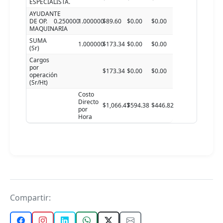
ESPECIALISTA.
AYUDANTE
DE OP.
0.250000
1.000000
$89.60
$0.00
$0.00
MAQUINARIA
SUMA
1.000000
$173.34
$0.00
$0.00
(Sr)
Cargos
por
$173.34
$0.00
$0.00
operación
(Sr/Ht)
Costo
Directo
$1,066.47
$594.38
$446.82
por
Hora
Compartir: