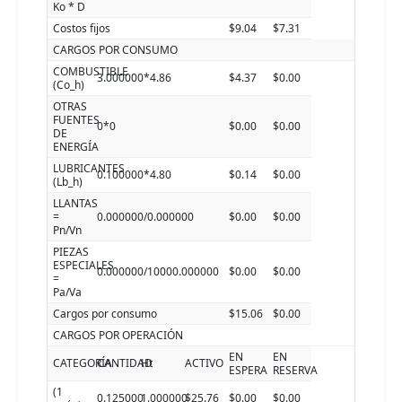
Ko * D
Costos fijos
$9.04
$7.31
CARGOS POR CONSUMO
COMBUSTIBLE
3.000000*4.86
$4.37
$0.00
(Co_h)
OTRAS
FUENTES
0*0
$0.00
$0.00
DE
ENERGÍA
LUBRICANTES
0.100000*4.80
$0.14
$0.00
(Lb_h)
LLANTAS
=
0.000000/0.000000
$0.00
$0.00
Pn/Vn
PIEZAS
ESPECIALES
0.000000/10000.000000
$0.00
$0.00
=
Pa/Va
Cargos por consumo
$15.06
$0.00
CARGOS POR OPERACIÓN
EN
EN
CATEGORÍA
CANTIDAD
Ht
ACTIVO
ESPERA
RESERVA
(1
0.125000
1.000000
$25.76
$0.00
$0.00