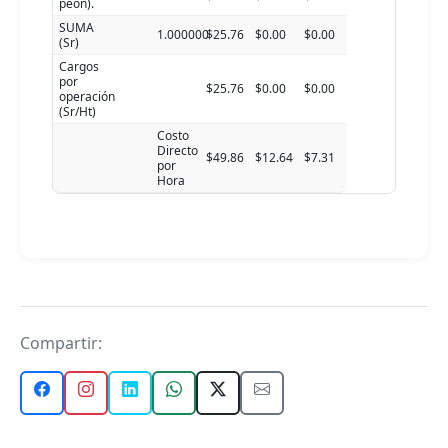
peón).
SUMA
1.000000
$25.76
$0.00
$0.00
(Sr)
Cargos
por
$25.76
$0.00
$0.00
operación
(Sr/Ht)
Costo
Directo
$49.86
$12.64
$7.31
por
Hora
Compartir: