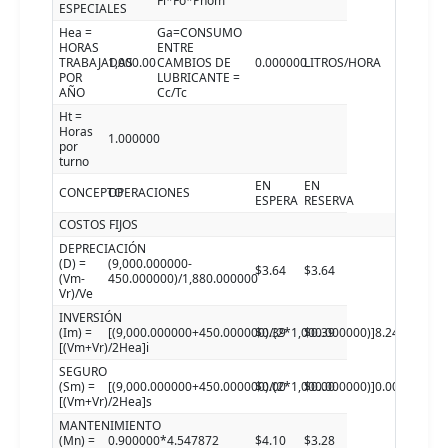
Fl*Fo*Pnom
ESPECIALES
Hea =
Ga=CONSUMO
HORAS
ENTRE
TRABAJADAS
1,000.00
CAMBIOS DE
0.000000
LITROS/HORA
POR
LUBRICANTE =
AÑO
Cc/Tc
Ht =
Horas
1.000000
por
turno
EN
EN
CONCEPTO
OPERACIONES
ESPERA
RESERVA
COSTOS FIJOS
DEPRECIACIÓN
(D) =
(9,000.000000-
$3.64
$3.64
(Vm-
450.000000)/1,880.000000
Vr)/Ve
INVERSIÓN
(Im) =
[(9,000.000000+450.000000)/(2*1,000.000000)]8.240000
$0.39
$0.39
[(Vm+Vr)/2Hea]i
SEGURO
(Sm) =
[(9,000.000000+450.000000)/(2*1,000.000000)]0.000000
$0.00
$0.00
[(Vm+Vr)/2Hea]s
MANTENIMIENTO
(Mn) =
0.900000*4.547872
$4.10
$3.28