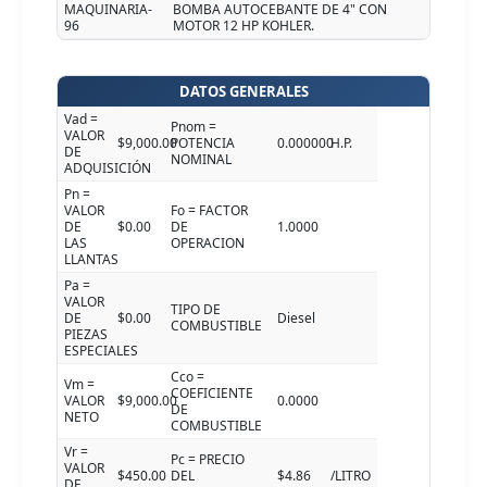
MAQUINARIA-
BOMBA AUTOCEBANTE DE 4" CON
96
MOTOR 12 HP KOHLER.
DATOS GENERALES
Vad =
Pnom =
VALOR
$9,000.00
POTENCIA
0.000000
H.P.
DE
NOMINAL
ADQUISICIÓN
Pn =
VALOR
Fo = FACTOR
DE
$0.00
DE
1.0000
LAS
OPERACION
LLANTAS
Pa =
VALOR
TIPO DE
DE
$0.00
Diesel
COMBUSTIBLE
PIEZAS
ESPECIALES
Cco =
Vm =
COEFICIENTE
VALOR
$9,000.00
0.0000
DE
NETO
COMBUSTIBLE
Vr =
Pc = PRECIO
VALOR
$450.00
DEL
$4.86
/LITRO
DE