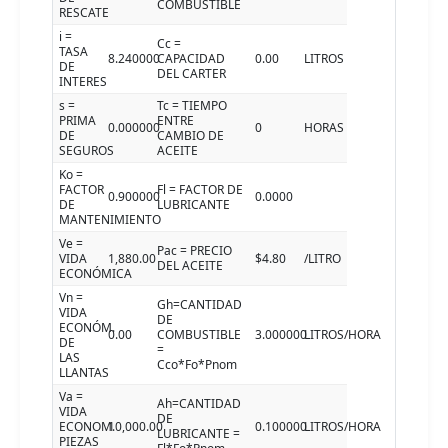
COMBUSTIBLE
RESCATE
i =
Cc =
TASA
8.240000
CAPACIDAD
0.00
LITROS
DE
DEL CARTER
INTERES
s =
Tc = TIEMPO
PRIMA
ENTRE
0.000000
0
HORAS
DE
CAMBIO DE
SEGUROS
ACEITE
Ko =
FACTOR
Fl = FACTOR DE
0.900000
0.0000
DE
LUBRICANTE
MANTENIMIENTO
Ve =
Pac = PRECIO
VIDA
1,880.00
$4.80
/LITRO
DEL ACEITE
ECONÓMICA
Vn =
Gh=CANTIDAD
VIDA
DE
ECONÓM.
0.00
COMBUSTIBLE
3.000000
LITROS/HORA
DE
=
LAS
Cco*Fo*Pnom
LLANTAS
Va =
Ah=CANTIDAD
VIDA
DE
ECONOM.
10,000.00
0.100000
LITROS/HORA
LUBRICANTE =
PIEZAS