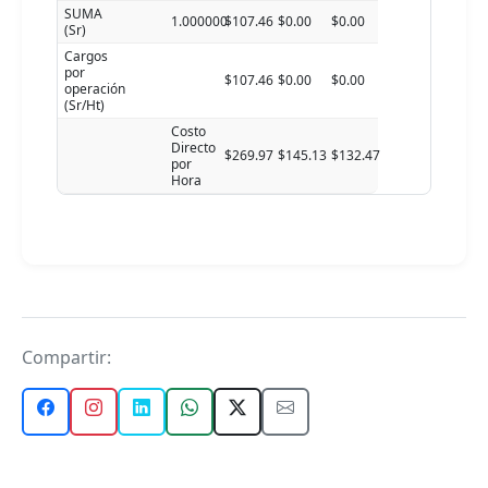
SUMA
1.000000
$107.46
$0.00
$0.00
(Sr)
Cargos
por
$107.46
$0.00
$0.00
operación
(Sr/Ht)
Costo
Directo
$269.97
$145.13
$132.47
por
Hora
Compartir: