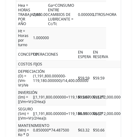
Hea =
Ga=CONSUMO
HORAS
ENTRE
TRABAJADAS
2,000.00
CAMBIOS DE
0.000000
LITROS/HORA
POR
LUBRICANTE =
AÑO
Cc/Tc
Ht =
Horas
1.000000
por
turno
EN
EN
CONCEPTO
OPERACIONES
ESPERA
RESERVA
COSTOS FIJOS
DEPRECIACIÓN
(D) =
(1,191,800.000000-
$59.59
$59.59
(Vm-
119,180.000000)/14,400.000000
Vr)/Ve
INVERSIÓN
(Im) =
[(1,191,800.000000+119,180.000000)/(2*2,000.000000)]4.7
$15.67
$15.67
[(Vm+Vr)/2Hea]i
SEGURO
(Sm) =
[(1,191,800.000000+119,180.000000)/(2*2,000.000000)]2.0
$6.55
$6.55
[(Vm+Vr)/2Hea]s
MANTENIMIENTO
(Mn) =
0.850000*74.487500
$63.32
$50.66
Ko * D