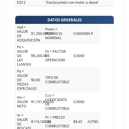
EQ12
Tractocamión con motor a diesel
DATOS GENERALES
Vad =
Pnom =
VALOR
$1,200,000.00
POTENCIA
0.000000
H.P.
DE
NOMINAL
ADQUISICIÓN
Pn =
VALOR
Fo = FACTOR
DE
$8,200.00
DE
0.0000
LAS
OPERACION
LLANTAS
Pa =
VALOR
TIPO DE
DE
$0.00
COMBUSTIBLE
PIEZAS
ESPECIALES
Cco =
Vm =
COEFICIENTE
VALOR
$1,191,800.00
0.0000
DE
NETO
COMBUSTIBLE
Vr =
Pc = PRECIO
VALOR
$119,180.00
DEL
$8.45
/LITRO
DE
COMBUSTIBLE
RESCATE