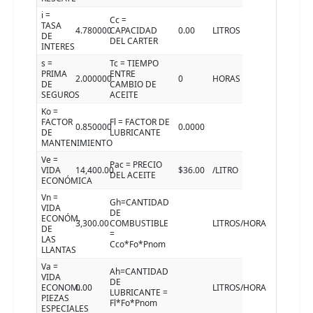
i =
Cc =
TASA
4.780000
CAPACIDAD
0.00
LITROS
DE
DEL CARTER
INTERES
s =
Tc = TIEMPO
PRIMA
ENTRE
2.000000
0
HORAS
DE
CAMBIO DE
SEGUROS
ACEITE
Ko =
FACTOR
Fl = FACTOR DE
0.850000
0.0000
DE
LUBRICANTE
MANTENIMIENTO
Ve =
Pac = PRECIO
VIDA
14,400.00
$36.00
/LITRO
DEL ACEITE
ECONÓMICA
Vn =
Gh=CANTIDAD
VIDA
DE
ECONÓM.
3,300.00
COMBUSTIBLE
LITROS/HORA
DE
=
LAS
Cco*Fo*Pnom
LLANTAS
Va =
Ah=CANTIDAD
VIDA
DE
ECONOM.
0.00
LITROS/HORA
LUBRICANTE =
PIEZAS
Fl*Fo*Pnom
ESPECIALES