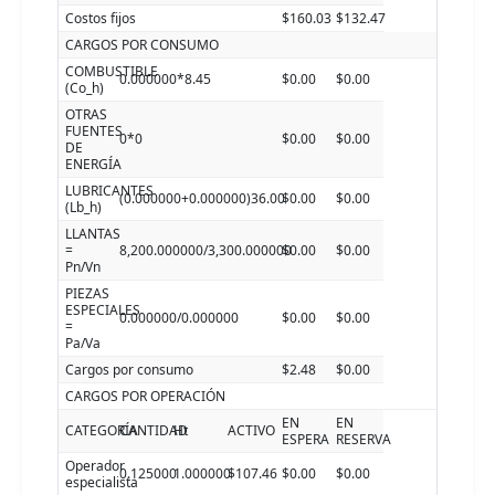
Costos fijos
$160.03
$132.47
CARGOS POR CONSUMO
COMBUSTIBLE
0.000000*8.45
$0.00
$0.00
(Co_h)
OTRAS
FUENTES
0*0
$0.00
$0.00
DE
ENERGÍA
LUBRICANTES
(0.000000+0.000000)36.00
$0.00
$0.00
(Lb_h)
LLANTAS
=
8,200.000000/3,300.000000
$0.00
$0.00
Pn/Vn
PIEZAS
ESPECIALES
0.000000/0.000000
$0.00
$0.00
=
Pa/Va
Cargos por consumo
$2.48
$0.00
CARGOS POR OPERACIÓN
EN
EN
CATEGORÍA
CANTIDAD
Ht
ACTIVO
ESPERA
RESERVA
Operador
0.125000
1.000000
$107.46
$0.00
$0.00
especialista