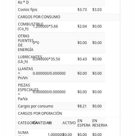
Ko * D
Costos fijos
$3.73
$3.03
CARGOS POR CONSUMO
COMBUSTIBLE
1.200000*5.66
$2.04
$0.00
(Co_h)
OTRAS
FUENTES
0*0
$0.00
$0.00
DE
ENERGÍA
LUBRICANTES
0.040000*35.50
$0.43
$0.00
(Lb_h)
LLANTAS
=
0.000000/0.000000
$0.00
$0.00
Pn/Vn
PIEZAS
ESPECIALES
0.000000/0.000000
$0.00
$0.00
=
Pa/Va
Cargos por consumo
$8.21
$0.00
CARGOS POR OPERACIÓN
EN
EN
CATEGORÍA
CANTIDAD
Ht
ACTIVO
ESPERA
RESERVA
SUMA
1.000000
$0.00
$0.00
$0.00