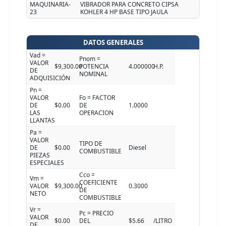
MAQUINARIA-
VIBRADOR PARA CONCRETO CIPSA
23
KOHLER 4 HP BASE TIPO JAULA
DATOS GENERALES
Vad =
Pnom =
VALOR
$9,300.00
POTENCIA
4.000000
H.P.
DE
NOMINAL
ADQUISICIÓN
Pn =
VALOR
Fo = FACTOR
DE
$0.00
DE
1.0000
LAS
OPERACION
LLANTAS
Pa =
VALOR
TIPO DE
DE
$0.00
Diesel
COMBUSTIBLE
PIEZAS
ESPECIALES
Cco =
Vm =
COEFICIENTE
VALOR
$9,300.00
0.3000
DE
NETO
COMBUSTIBLE
Vr =
Pc = PRECIO
VALOR
$0.00
DEL
$5.66
/LITRO
DE