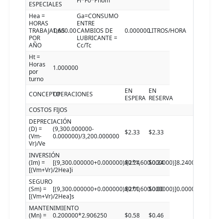
Fl*Fo*Pnom
ESPECIALES
Hea =
Ga=CONSUMO
HORAS
ENTRE
TRABAJADAS
1,600.00
CAMBIOS DE
0.000000
LITROS/HORA
POR
LUBRICANTE =
AÑO
Cc/Tc
Ht =
Horas
1.000000
por
turno
EN
EN
CONCEPTO
OPERACIONES
ESPERA
RESERVA
COSTOS FIJOS
DEPRECIACIÓN
(D) =
(9,300.000000-
$2.33
$2.33
(Vm-
0.000000)/3,200.000000
Vr)/Ve
INVERSIÓN
(Im) =
[(9,300.000000+0.000000)/(2*1,600.000000)]8.240000
$0.24
$0.24
[(Vm+Vr)/2Hea]i
SEGURO
(Sm) =
[(9,300.000000+0.000000)/(2*1,600.000000)]0.000000
$0.00
$0.00
[(Vm+Vr)/2Hea]s
MANTENIMIENTO
(Mn) =
0.200000*2.906250
$0.58
$0.46