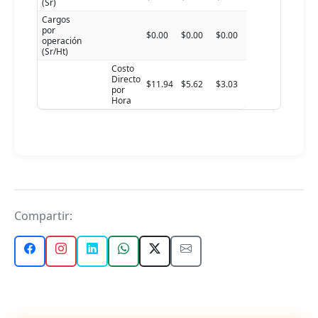
(Sr)
Cargos
por
$0.00
$0.00
$0.00
operación
(Sr/Ht)
Costo
Directo
$11.94
$5.62
$3.03
por
Hora
Compartir: