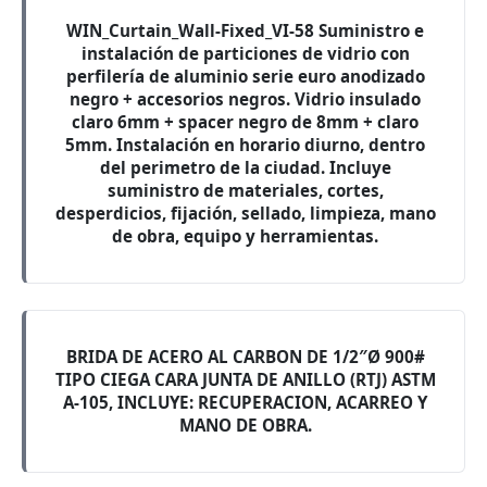
WIN_Curtain_Wall-Fixed_VI-58 Suministro e
instalación de particiones de vidrio con
perfilería de aluminio serie euro anodizado
negro + accesorios negros. Vidrio insulado
claro 6mm + spacer negro de 8mm + claro
5mm. Instalación en horario diurno, dentro
del perimetro de la ciudad. Incluye
suministro de materiales, cortes,
desperdicios, fijación, sellado, limpieza, mano
de obra, equipo y herramientas.
BRIDA DE ACERO AL CARBON DE 1/2″Ø 900#
TIPO CIEGA CARA JUNTA DE ANILLO (RTJ) ASTM
A-105, INCLUYE: RECUPERACION, ACARREO Y
MANO DE OBRA.