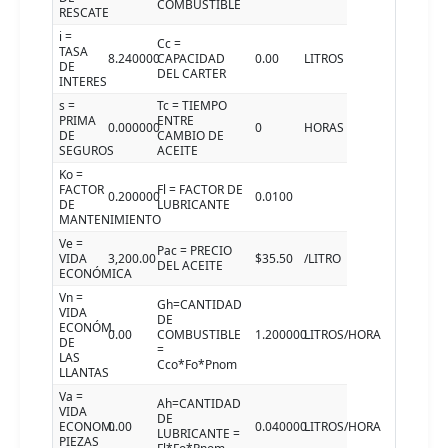
COMBUSTIBLE
RESCATE
i =
Cc =
TASA
8.240000
CAPACIDAD
0.00
LITROS
DE
DEL CARTER
INTERES
s =
Tc = TIEMPO
PRIMA
ENTRE
0.000000
0
HORAS
DE
CAMBIO DE
SEGUROS
ACEITE
Ko =
FACTOR
Fl = FACTOR DE
0.200000
0.0100
DE
LUBRICANTE
MANTENIMIENTO
Ve =
Pac = PRECIO
VIDA
3,200.00
$35.50
/LITRO
DEL ACEITE
ECONÓMICA
Vn =
Gh=CANTIDAD
VIDA
DE
ECONÓM.
0.00
COMBUSTIBLE
1.200000
LITROS/HORA
DE
=
LAS
Cco*Fo*Pnom
LLANTAS
Va =
Ah=CANTIDAD
VIDA
DE
ECONOM.
0.00
0.040000
LITROS/HORA
LUBRICANTE =
PIEZAS