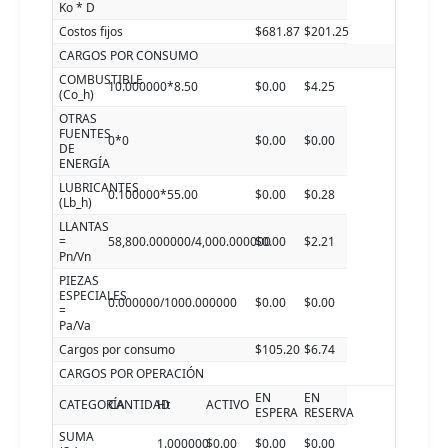
Ko * D
Costos fijos
$681.87
$201.25
CARGOS POR CONSUMO
COMBUSTIBLE
10.000000*8.50
$0.00
$4.25
(Co_h)
OTRAS
FUENTES
0*0
$0.00
$0.00
DE
ENERGÍA
LUBRICANTES
0.100000*55.00
$0.00
$0.28
(Lb_h)
LLANTAS
=
58,800.000000/4,000.000000
$0.00
$2.21
Pn/Vn
PIEZAS
ESPECIALES
0.000000/1000.000000
$0.00
$0.00
=
Pa/Va
Cargos por consumo
$105.20
$6.74
CARGOS POR OPERACIÓN
EN
EN
CATEGORÍA
CANTIDAD
Ht
ACTIVO
ESPERA
RESERVA
SUMA
1.000000
$0.00
$0.00
$0.00