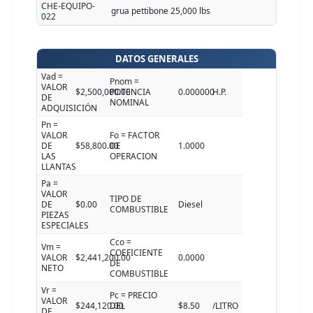
CHE-EQUIPO-
grua pettibone 25,000 lbs
022
DATOS GENERALES
Vad =
Pnom =
VALOR
$2,500,000.00
POTENCIA
0.000000
H.P.
DE
NOMINAL
ADQUISICIÓN
Pn =
VALOR
Fo = FACTOR
DE
$58,800.00
DE
1.0000
LAS
OPERACION
LLANTAS
Pa =
VALOR
TIPO DE
DE
$0.00
Diesel
COMBUSTIBLE
PIEZAS
ESPECIALES
Cco =
Vm =
COEFICIENTE
VALOR
$2,441,200.00
0.0000
DE
NETO
COMBUSTIBLE
Vr =
Pc = PRECIO
VALOR
$244,120.00
DEL
$8.50
/LITRO
DE