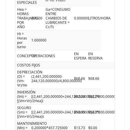
Fl*Fo*Pnom
ESPECIALES
Hea =
Ga=CONSUMO
HORAS
ENTRE
TRABAJADAS
800.00
CAMBIOS DE
0.000000
LITROS/HORA
POR
LUBRICANTE =
AÑO
Cc/Tc
Ht =
Horas
1.000000
por
turno
EN
EN
CONCEPTO
OPERACIONES
ESPERA
RESERVA
COSTOS FIJOS
DEPRECIACIÓN
(D) =
(2,441,200.000000-
$68.66
$68.66
(Vm-
244,120.000000)/4,800.000000
Vr)/Ve
INVERSIÓN
(Im) =
[(2,441,200.000000+244,120.000000)/(2*800.000000)]4.900
$82.24
$82.24
[(Vm+Vr)/2Hea]i
SEGURO
(Sm) =
[(2,441,200.000000+244,120.000000)/(2*800.000000)]3.000
$50.35
$50.35
[(Vm+Vr)/2Hea]s
MANTENIMIENTO
(Mn) =
0.200000*457.725000
$13.73
$0.00