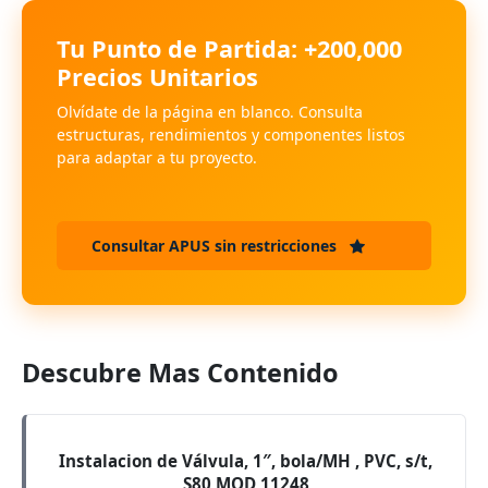
Tu Punto de Partida: +200,000
Precios Unitarios
Olvídate de la página en blanco. Consulta
estructuras, rendimientos y componentes listos
para adaptar a tu proyecto.
Consultar APUS sin restricciones
Descubre Mas Contenido
Instalacion de Válvula, 1″, bola/MH , PVC, s/t,
S80 MOD 11248