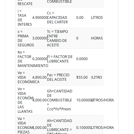
COMBUSTIBLE
RESCATE
i =
Cc =
TASA
4.900000
CAPACIDAD
0.00
LITROS
DE
DEL CARTER
INTERES
s =
Tc = TIEMPO
PRIMA
ENTRE
3.000000
0
HORAS
DE
CAMBIO DE
SEGUROS
ACEITE
Ko =
FACTOR
Fl = FACTOR DE
0.200000
0.0000
DE
LUBRICANTE
MANTENIMIENTO
Ve =
Pac = PRECIO
VIDA
4,800.00
$55.00
/LITRO
DEL ACEITE
ECONÓMICA
Vn =
Gh=CANTIDAD
VIDA
DE
ECONÓM.
4,000.00
COMBUSTIBLE
10.000000
LITROS/HORA
DE
=
LAS
Cco*Fo*Pnom
LLANTAS
Va =
Ah=CANTIDAD
VIDA
DE
ECONOM.
1,000.00
0.100000
LITROS/HORA
LUBRICANTE =
PIEZAS