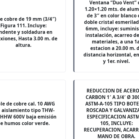
Ventana “Duo Vent” 
1.20×1.20 mts. de alum
de 3″ en color blanco
de cobre de 19 mm (3/4″)
doble cristal esmerila
Figura 111. Incluye:
6mm, incluye: suminis
ndente y soldadura en
instalación, acarreo de
xiones, Hasta 3.00 m. de
materiales, a una 1a
altura.
estacion a 20.00 m. 
distancia horizontal, en
y 1er. nivel.
REDUCCION DE ACERO
CARBON 1′ A 3/4′ Ø 30
le de cobre cal. 10 AWG
ASTM-A-105 TIPO BOT
 aislamiento tipo THW-
ROSCADA Y GALVANIZ
THHW 600V baja emisión
ESPECIFICACION ASTM
e humos color verde.
105, INCLUYE:
RECUPERACION, ACARR
MANO DE OBRA.