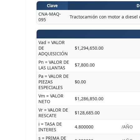
Clave
D
CNA-MAQ-
Tractocamión con motor a diesel 
095
Vad = VALOR
DE
$1,294,650.00
ADQUISICIÓN
Pn = VALOR DE
$7,800.00
LAS LLANTAS
Pa = VALOR DE
PIEZAS
$0.00
ESPECIALES
Vm = VALOR
$1,286,850.00
NETO
Vr = VALOR DE
$128,685.00
RESCATE
i = TASA DE
4.800000
/AÑO
INTERES
s = PRIMA DE