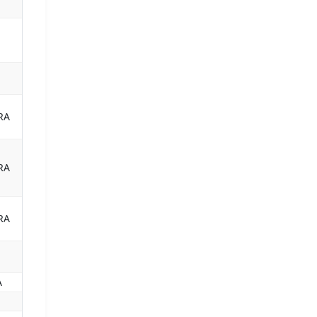
RA
RA
RA
A