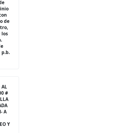
de
inio
 con
do de
tro,
 los
.
de
 p.b.
 AL
00 #
ELLA
ADA
- A
EO Y