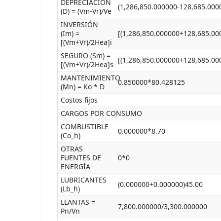
DEPRECIACIÓN
(1,286,850.000000-128,685.000
(D) = (Vm-Vr)/Ve
INVERSIÓN
(Im) =
[(1,286,850.000000+128,685.00
[(Vm+Vr)/2Hea]i
SEGURO (Sm) =
[(1,286,850.000000+128,685.00
[(Vm+Vr)/2Hea]s
MANTENIMIENTO
0.850000*80.428125
(Mn) = Ko * D
Costos fijos
CARGOS POR CONSUMO
COMBUSTIBLE
0.000000*8.70
(Co_h)
OTRAS
FUENTES DE
0*0
ENERGÍA
LUBRICANTES
(0.000000+0.000000)45.00
(Lb_h)
LLANTAS =
7,800.000000/3,300.000000
Pn/Vn