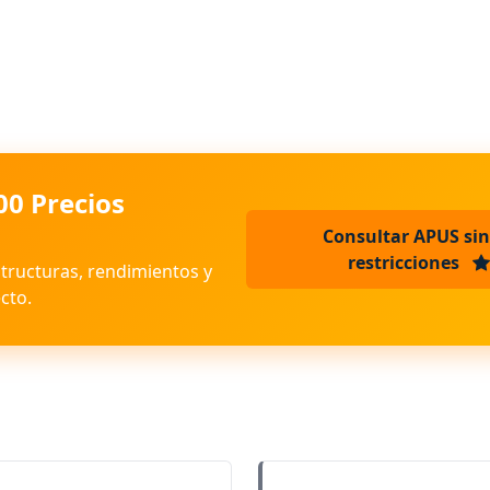
00 Precios
Consultar APUS sin
restricciones
structuras, rendimientos y
cto.