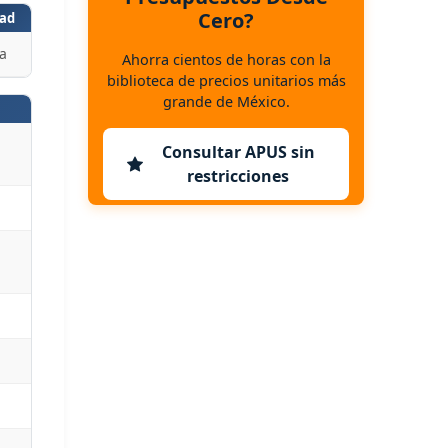
Cero?
ad
a
Ahorra cientos de horas con la
biblioteca de precios unitarios más
grande de México.
Consultar APUS sin
restricciones