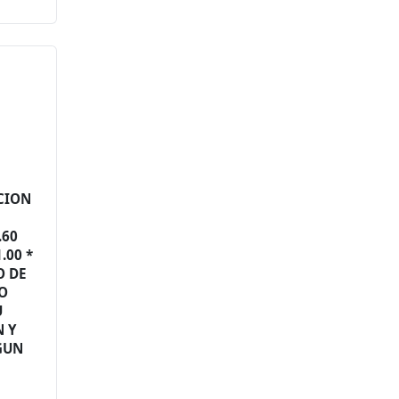
CION
.60
.00 *
O DE
LO
U
 Y
GUN