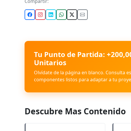
Compartir:
Tu Punto de Partida: +200,0
Unitarios
Olvídate de la página en blanco. Consulta e
componentes listos para adaptar a tu proye
Descubre Mas Contenido