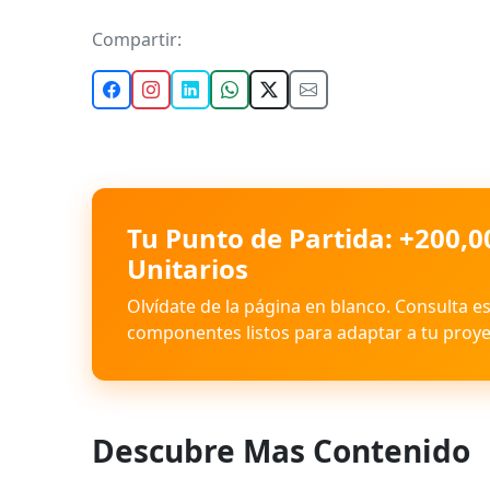
Compartir:
Tu Punto de Partida: +200,0
Unitarios
Olvídate de la página en blanco. Consulta e
componentes listos para adaptar a tu proye
Descubre Mas Contenido