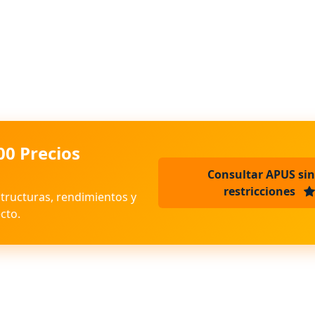
00 Precios
Consultar APUS sin
restricciones
structuras, rendimientos y
cto.