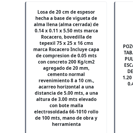
Losa de 20 cm de espesor
hecha a base de vigueta de
alma llena (alma cerrada) de
0.14 x 0.11 x 5.50 mts marca
Rocacero, bovedilla de
tepexil 75 x 25 x 16 cms
POZ
marca Rocacero Incluye capa
TAB
de compresion de 0.05 mts
PUL
con concreto 200 Kg/cm2
ESC
agregado de 20 mm,
DE
cemento normal
1.20
revenimiento 8 a 10 cm.,
0.
acarreo horizontal a una
distancia de 5.00 mts, a una
altura de 3.00 mts elevado
con bote malla
electrosoldada 66-1010 rollo
de 100 mts, mano de obra y
herramienta