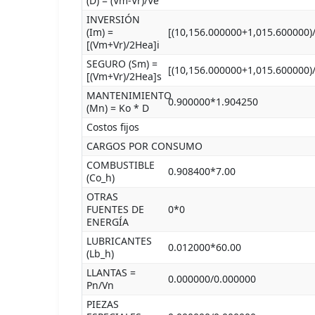
(D) = (Vm-Vr)/Ve
INVERSIÓN
(Im) =
[(10,156.000000+1,015.600000)
[(Vm+Vr)/2Hea]i
SEGURO (Sm) =
[(10,156.000000+1,015.600000)
[(Vm+Vr)/2Hea]s
MANTENIMIENTO
0.900000*1.904250
(Mn) = Ko * D
Costos fijos
CARGOS POR CONSUMO
COMBUSTIBLE
0.908400*7.00
(Co_h)
OTRAS
FUENTES DE
0*0
ENERGÍA
LUBRICANTES
0.012000*60.00
(Lb_h)
LLANTAS =
0.000000/0.000000
Pn/Vn
PIEZAS