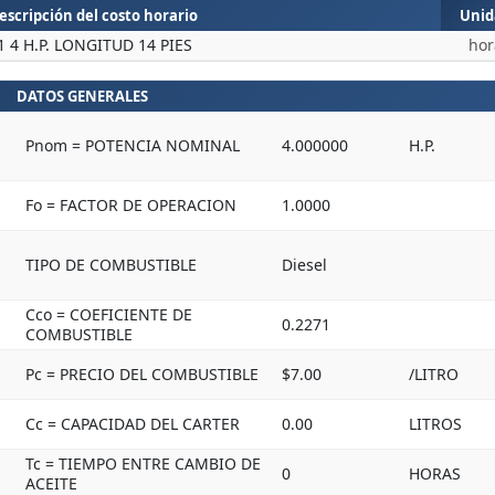
escripción del costo horario
Unid
4 H.P. LONGITUD 14 PIES
hor
DATOS GENERALES
Pnom = POTENCIA NOMINAL
4.000000
H.P.
Fo = FACTOR DE OPERACION
1.0000
TIPO DE COMBUSTIBLE
Diesel
Cco = COEFICIENTE DE
0.2271
COMBUSTIBLE
Pc = PRECIO DEL COMBUSTIBLE
$7.00
/LITRO
Cc = CAPACIDAD DEL CARTER
0.00
LITROS
Tc = TIEMPO ENTRE CAMBIO DE
0
HORAS
ACEITE