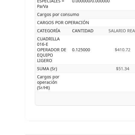
ESPECIALES =
0.000000/0.000000
Pa/Va
Cargos por consumo
CARGOS POR OPERACIÓN
CATEGORÍA
CANTIDAD
SALARIO REA
CUADRILLA
016-E
OPERADOR DE
0.125000
$410.72
EQUIPO
LIGERO
SUMA (Sr)
$51.34
Cargos por
operación
(Sr/Ht)