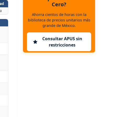
Cero?
ad
a
Ahorra cientos de horas con la
biblioteca de precios unitarios más
grande de México.
Consultar APUS sin
restricciones