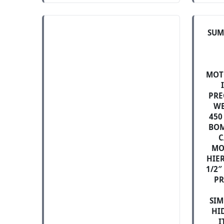
SUM
MOT
PRE
WE
450
BOM
C
MO
HIE
1/2″
PR
SIM
HI
I