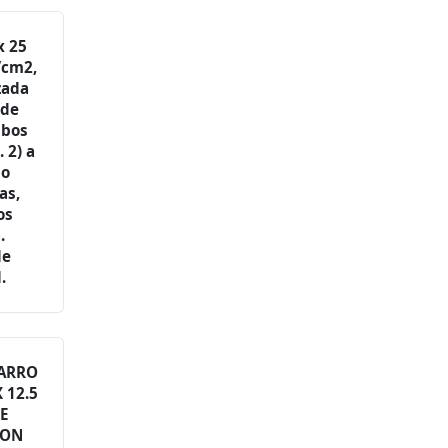
x 25
/cm2,
rzada
 de
ibos
 2) a
do
as,
os
.
de
.
BARRO
 12.5
DE
CON