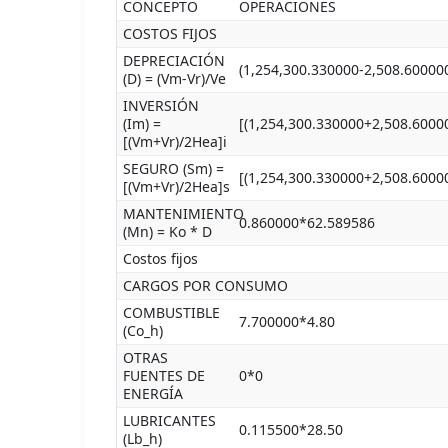
CONCEPTO
OPERACIONES
COSTOS FIJOS
DEPRECIACIÓN
(1,254,300.330000-2,508.60000
(D) = (Vm-Vr)/Ve
INVERSIÓN
(Im) =
[(1,254,300.330000+2,508.6000
[(Vm+Vr)/2Hea]i
SEGURO (Sm) =
[(1,254,300.330000+2,508.6000
[(Vm+Vr)/2Hea]s
MANTENIMIENTO
0.860000*62.589586
(Mn) = Ko * D
Costos fijos
CARGOS POR CONSUMO
COMBUSTIBLE
7.700000*4.80
(Co_h)
OTRAS
FUENTES DE
0*0
ENERGÍA
LUBRICANTES
0.115500*28.50
(Lb_h)