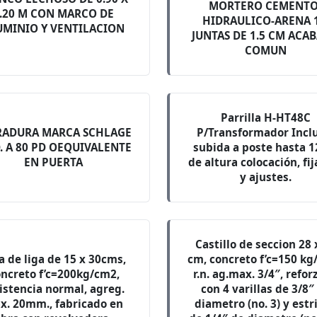
MORTERO CEMENTO
.20 M CON MARCO DE
HIDRAULICO-ARENA 1
UMINIO Y VENTILACION
JUNTAS DE 1.5 CM ACA
COMUN
Parrilla H-HT48C
RADURA MARCA SCHLAGE
P/Transformador Incl
 A 80 PD OEQUIVALENTE
subida a poste hasta 1
EN PUERTA
de altura colocación, fi
y ajustes.
Castillo de seccion 28 
a de liga de 15 x 30cms,
cm, concreto f’c=150 kg
ncreto f’c=200kg/cm2,
r.n. ag.max. 3/4″, refo
istencia normal, agreg.
con 4 varillas de 3/8″
x. 20mm., fabricado en
diametro (no. 3) y estr