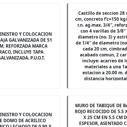
Castillo de seccion 28 
cm, concreto f’c=150 kg
r.n. ag.max. 3/4″, refo
con 4 varillas de 3/8″
INISTRO Y COLOCACION
diametro (no. 3) y estr
CAJA GALVANIZADA DE 51
de 1/4″ de diametro (no.
M, REFORZADA MARCA
cada 20 cm, cimbra
RACO, INCLUYE TAPA
acabado comun, 2 car
ALVANIZADA. P.U.O.T.
incluye: acarreo de l
materiales a una 1a
estacion a 20.00 m. 
distancia horizontal
MURO DE TABIQUE DE 
ROJO RECOCIDO DE 5.5 X
INISTRO Y COLOCACION
X 25 CM EN 5.5 CM 
E DOMO DE ACRILICO
ESPESOR, ASENTADO 
NCO LECHOSO DE 0.90 X