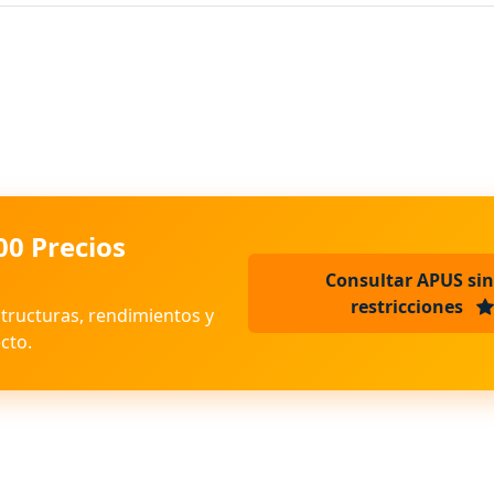
00 Precios
Consultar APUS sin
restricciones
structuras, rendimientos y
cto.