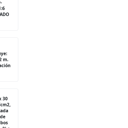
-
:6
BADO
uye:
2 m.
jación
x 30
/cm2,
rzada
 de
ibos