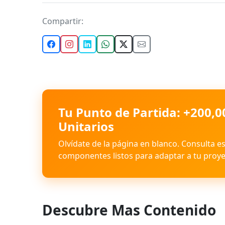
Compartir:
Tu Punto de Partida: +200,0
Unitarios
Olvídate de la página en blanco. Consulta e
componentes listos para adaptar a tu proye
Descubre Mas Contenido