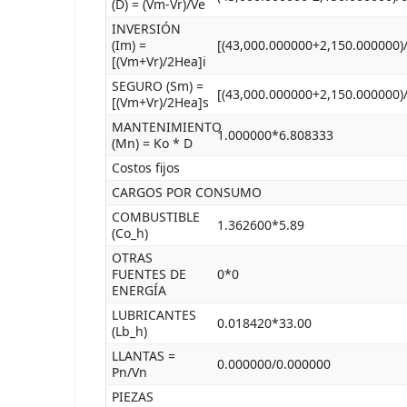
(D) = (Vm-Vr)/Ve
INVERSIÓN
(Im) =
[(43,000.000000+2,150.000000)
[(Vm+Vr)/2Hea]i
SEGURO (Sm) =
[(43,000.000000+2,150.000000)
[(Vm+Vr)/2Hea]s
MANTENIMIENTO
1.000000*6.808333
(Mn) = Ko * D
Costos fijos
CARGOS POR CONSUMO
COMBUSTIBLE
1.362600*5.89
(Co_h)
OTRAS
FUENTES DE
0*0
ENERGÍA
LUBRICANTES
0.018420*33.00
(Lb_h)
LLANTAS =
0.000000/0.000000
Pn/Vn
PIEZAS