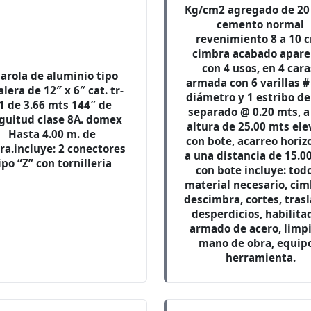
Kg/cm2 agregado de 2
cemento normal
revenimiento 8 a 10 c
cimbra acabado apare
con 4 usos, en 4 cara
arola de aluminio tipo
armada con 6 varillas #
alera de 12″ x 6″ cat. tr-
diámetro y 1 estribo del
1 de 3.66 mts 144″ de
separado @ 0.20 mts, a
guitud clase 8A. domex
altura de 25.00 mts el
Hasta 4.00 m. de
con bote, acarreo horiz
ra.incluye: 2 conectores
a una distancia de 15.0
ipo “Z” con tornilleria
con bote incluye: todo
material necesario, cim
descimbra, cortes, trasl
desperdicios, habilita
armado de acero, limpi
mano de obra, equip
herramienta.