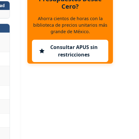
Cero?
ad
Ahorra cientos de horas con la
biblioteca de precios unitarios más
grande de México.
Consultar APUS sin
restricciones