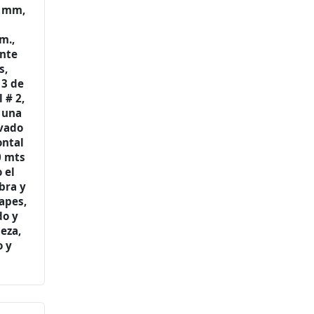
0 mm,
m.,
nte
s,
 3 de
 # 2,
 una
evado
ontal
0 mts
 el
bra y
apes,
do y
eza,
o y