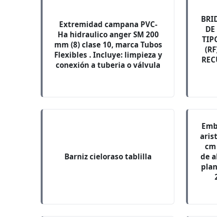
BRI
Extremidad campana PVC-
DE 
Ha hidraulico anger SM 200
TIP
mm (8) clase 10, marca Tubos
(RF
Flexibles . Incluye: limpieza y
REC
conexión a tuberia o válvula
Emb
aris
cm 
Barniz cieloraso tablilla
de a
plan