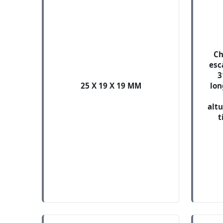
Ch
esc
3
25 X 19 X 19 MM
lon
altu
t