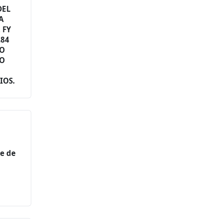
DEL
A
 FY
.84
RO
DO
S
IOS.
te de