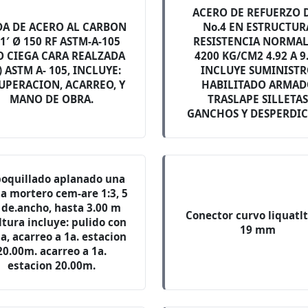
ACERO DE REFUERZO 
DA DE ACERO AL CARBON
No.4 EN ESTRUCTUR
1′ Ø 150 RF ASTM-A-105
RESISTENCIA NORMAL
O CIEGA CARA REALZADA
4200 KG/CM2 4.92 A 9
) ASTM A- 105, INCLUYE:
INCLUYE SUMINIST
UPERACION, ACARREO, Y
HABILITADO ARMA
MANO DE OBRA.
TRASLAPE SILLETA
GANCHOS Y DESPERDIC
oquillado aplanado una
ta mortero cem-are 1:3, 5
de.ancho, hasta 3.00 m
Conector curvo liquatl
ltura incluye: pulido con
19 mm
a, acarreo a 1a. estacion
20.00m. acarreo a 1a.
estacion 20.00m.