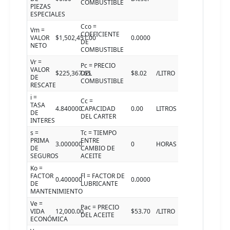
COMBUSTIBLE
PIEZAS
ESPECIALES
Cco =
Vm =
COEFICIENTE
VALOR
$1,502,451.00
0.0000
DE
NETO
COMBUSTIBLE
Vr =
Pc = PRECIO
VALOR
$225,367.65
DEL
$8.02
/LITRO
DE
COMBUSTIBLE
RESCATE
i =
Cc =
TASA
4.840000
CAPACIDAD
0.00
LITROS
DE
DEL CARTER
INTERES
s =
Tc = TIEMPO
PRIMA
ENTRE
3.000000
0
HORAS
DE
CAMBIO DE
SEGUROS
ACEITE
Ko =
FACTOR
Fl = FACTOR DE
0.400000
0.0000
DE
LUBRICANTE
MANTENIMIENTO
Ve =
Pac = PRECIO
VIDA
12,000.00
$53.70
/LITRO
DEL ACEITE
ECONÓMICA