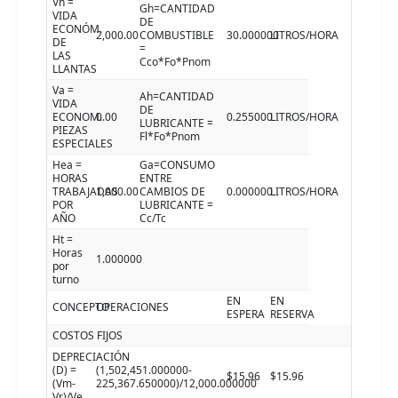
Vn =
Gh=CANTIDAD
VIDA
DE
ECONÓM.
2,000.00
COMBUSTIBLE
30.000000
LITROS/HORA
DE
=
LAS
Cco*Fo*Pnom
LLANTAS
Va =
Ah=CANTIDAD
VIDA
DE
ECONOM.
0.00
0.255000
LITROS/HORA
LUBRICANTE =
PIEZAS
Fl*Fo*Pnom
ESPECIALES
Hea =
Ga=CONSUMO
HORAS
ENTRE
TRABAJADAS
1,000.00
CAMBIOS DE
0.000000
LITROS/HORA
POR
LUBRICANTE =
AÑO
Cc/Tc
Ht =
Horas
1.000000
por
turno
EN
EN
CONCEPTO
OPERACIONES
ESPERA
RESERVA
COSTOS FIJOS
DEPRECIACIÓN
(D) =
(1,502,451.000000-
$15.96
$15.96
(Vm-
225,367.650000)/12,000.000000
Vr)/Ve