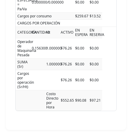
ESPECIALES
0.000000/0.000000
$0.00
$0.00
=
Pa/Va
Cargos por consumo
$259.67
$13.52
CARGOS POR OPERACIÓN
EN
EN
CATEGORÍA
CANTIDAD
Ht
ACTIVO
ESPERA
RESERVA
Operador
de
0.156300
1.000000
$76.26
$0.00
$0.00
Maquinaria
Pesada
SUMA
1.000000
$76.26
$0.00
$0.00
(Sr)
Cargos
por
$76.26
$0.00
$0.00
operación
(Sr/Ht)
Costo
Directo
$552.65
$90.08
$97.21
por
Hora