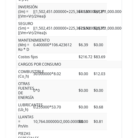
INVERSIÓN
(Im) =
[(1,502,451.000000+225,367.650000)/(2*1,000.000000)]4.8
$41.81
$41.81
[(Vm+Vr)/2Hea]i
SEGURO
(Sm) =
[(1,502,451.000000+225,367.650000)/(2*1,000.000000)]3.0
$25.92
$25.92
[(Vm+Vr)/2Hea]s
MANTENIMIENTO
(Mn) =
0.400000*106.423612
$6.39
$0.00
Ko * D
Costos fijos
$216.72
$83.69
CARGOS POR CONSUMO
COMBUSTIBLE
30.000000*8.02
$0.00
$12.03
(Co_h)
OTRAS
FUENTES
0*0
$0.00
$0.00
DE
ENERGÍA
LUBRICANTES
0.255000*53.70
$0.00
$0.68
(Lb_h)
LLANTAS
=
10,764.000000/2,000.000000
$0.00
$0.81
Pn/Vn
PIEZAS