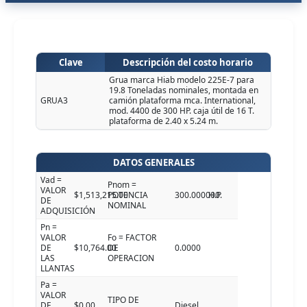
Clave
Descripción del costo horario
Grua marca Hiab modelo 225E-7 para
19.8 Toneladas nominales, montada en
GRUA3
camión plataforma mca. International,
mod. 4400 de 300 HP. caja útil de 16 T.
plataforma de 2.40 x 5.24 m.
DATOS GENERALES
Vad =
Pnom =
VALOR
$1,513,215.00
POTENCIA
300.000000
H.P.
DE
NOMINAL
ADQUISICIÓN
Pn =
VALOR
Fo = FACTOR
DE
$10,764.00
DE
0.0000
LAS
OPERACION
LLANTAS
Pa =
VALOR
TIPO DE
DE
$0.00
Diesel