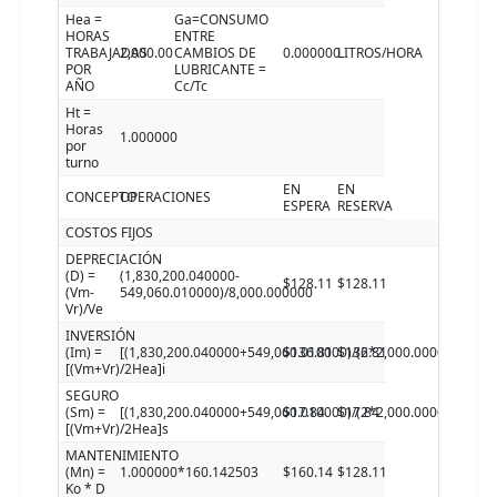
Hea =
Ga=CONSUMO
HORAS
ENTRE
TRABAJADAS
2,000.00
CAMBIOS DE
0.000000
LITROS/HORA
POR
LUBRICANTE =
AÑO
Cc/Tc
Ht =
Horas
1.000000
por
turno
EN
EN
CONCEPTO
OPERACIONES
ESPERA
RESERVA
COSTOS FIJOS
DEPRECIACIÓN
(D) =
(1,830,200.040000-
$128.11
$128.11
(Vm-
549,060.010000)/8,000.000000
Vr)/Ve
INVERSIÓN
(Im) =
[(1,830,200.040000+549,060.010000)/(2*2,000.000000)]23.
$136.81
$136.81
[(Vm+Vr)/2Hea]i
SEGURO
(Sm) =
[(1,830,200.040000+549,060.010000)/(2*2,000.000000)]3.0
$17.84
$17.84
[(Vm+Vr)/2Hea]s
MANTENIMIENTO
(Mn) =
1.000000*160.142503
$160.14
$128.11
Ko * D