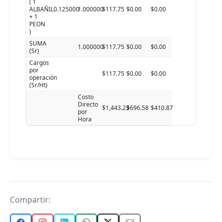
( 1
ALBAÑIL
0.125000
1.000000
$117.75
$0.00
$0.00
+ 1
PEON
)
SUMA
1.000000
$117.75
$0.00
$0.00
(Sr)
Cargos
por
$117.75
$0.00
$0.00
operación
(Sr/Ht)
Costo
Directo
$1,443.23
$696.58
$410.87
por
Hora
Compartir: