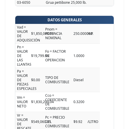
03-6050
Grua pettibone 25,000 lb.
DATOS GENERALES
Vad =
Pnom =
VALOR
$1,850,000.00
POTENCIA
250.000000
H.P.
DE
NOMINAL
ADQUISICIÓN
Pn =
VALOR
Fo = FACTOR
DE
$19,799.96
DE
1.0000
LAS
OPERACION
LLANTAS
Pa =
VALOR
TIPO DE
DE
$0.00
Diesel
COMBUSTIBLE
PIEZAS
ESPECIALES
Cco =
Vm =
COEFICIENTE
VALOR
$1,830,200.04
0.3200
DE
NETO
COMBUSTIBLE
Vr =
Pc = PRECIO
VALOR
$549,060.01
DEL
$9.92
/LITRO
DE
COMBUSTIBLE
RESCATE