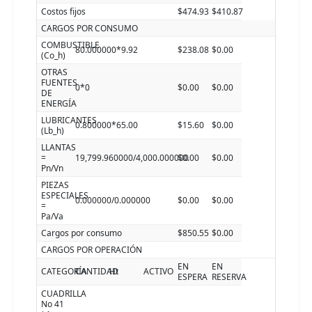
Costos fijos
$474.93
$410.87
CARGOS POR CONSUMO
COMBUSTIBLE
80.000000*9.92
$238.08
$0.00
(Co_h)
OTRAS
FUENTES
0*0
$0.00
$0.00
DE
ENERGÍA
LUBRICANTES
0.800000*65.00
$15.60
$0.00
(Lb_h)
LLANTAS
=
19,799.960000/4,000.000000
$0.00
$0.00
Pn/Vn
PIEZAS
ESPECIALES
0.000000/0.000000
$0.00
$0.00
=
Pa/Va
Cargos por consumo
$850.55
$0.00
CARGOS POR OPERACIÓN
EN
EN
CATEGORÍA
CANTIDAD
Ht
ACTIVO
ESPERA
RESERVA
CUADRILLA
No 41