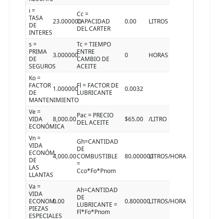
i =
Cc =
TASA
23.000000
CAPACIDAD
0.00
LITROS
DE
DEL CARTER
INTERES
s =
Tc = TIEMPO
PRIMA
ENTRE
3.000000
0
HORAS
DE
CAMBIO DE
SEGUROS
ACEITE
Ko =
FACTOR
Fl = FACTOR DE
1.000000
0.0032
DE
LUBRICANTE
MANTENIMIENTO
Ve =
Pac = PRECIO
VIDA
8,000.00
$65.00
/LITRO
DEL ACEITE
ECONÓMICA
Vn =
Gh=CANTIDAD
VIDA
DE
ECONÓM.
4,000.00
COMBUSTIBLE
80.000000
LITROS/HORA
DE
=
LAS
Cco*Fo*Pnom
LLANTAS
Va =
Ah=CANTIDAD
VIDA
DE
ECONOM.
0.00
0.800000
LITROS/HORA
LUBRICANTE =
PIEZAS
Fl*Fo*Pnom
ESPECIALES