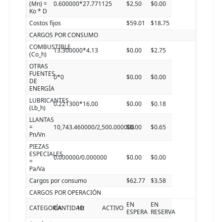
(Mn) =
0.600000*27.771125
$2.50
$0.00
Ko * D
Costos fijos
$59.01
$18.75
CARGOS POR CONSUMO
COMBUSTIBLE
13.300000*4.13
$0.00
$2.75
(Co_h)
OTRAS
FUENTES
0*0
$0.00
$0.00
DE
ENERGÍA
LUBRICANTES
0.221300*16.00
$0.00
$0.18
(Lb_h)
LLANTAS
=
10,743.460000/2,500.000000
$0.00
$0.65
Pn/Vn
PIEZAS
ESPECIALES
0.000000/0.000000
$0.00
$0.00
=
Pa/Va
Cargos por consumo
$62.77
$3.58
CARGOS POR OPERACIÓN
EN
EN
CATEGORÍA
CANTIDAD
Ht
ACTIVO
ESPERA
RESERVA