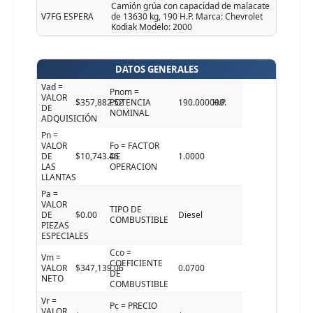
Camión grúa con capacidad de malacate
V7FG ESPERA
de 13630 kg, 190 H.P. Marca: Chevrolet
Kodiak Modelo: 2000
DATOS GENERALES
Vad =
Pnom =
VALOR
$357,882.52
POTENCIA
190.000000
H.P.
DE
NOMINAL
ADQUISICIÓN
Pn =
VALOR
Fo = FACTOR
DE
$10,743.46
DE
1.0000
LAS
OPERACION
LLANTAS
Pa =
VALOR
TIPO DE
DE
$0.00
Diesel
COMBUSTIBLE
PIEZAS
ESPECIALES
Cco =
Vm =
COEFICIENTE
VALOR
$347,139.06
0.0700
DE
NETO
COMBUSTIBLE
Vr =
Pc = PRECIO
VALOR