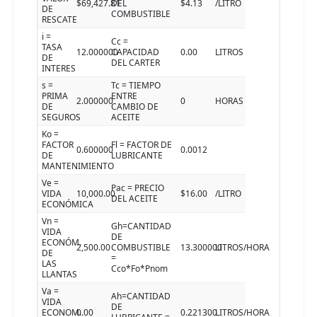
$69,427.81
DEL
$4.13
/LITRO
DE
COMBUSTIBLE
RESCATE
i =
Cc =
TASA
12.000000
CAPACIDAD
0.00
LITROS
DE
DEL CARTER
INTERES
s =
Tc = TIEMPO
PRIMA
ENTRE
2.000000
0
HORAS
DE
CAMBIO DE
SEGUROS
ACEITE
Ko =
FACTOR
Fl = FACTOR DE
0.600000
0.0012
DE
LUBRICANTE
MANTENIMIENTO
Ve =
Pac = PRECIO
VIDA
10,000.00
$16.00
/LITRO
DEL ACEITE
ECONÓMICA
Vn =
Gh=CANTIDAD
VIDA
DE
ECONÓM.
2,500.00
COMBUSTIBLE
13.300000
LITROS/HORA
DE
=
LAS
Cco*Fo*Pnom
LLANTAS
Va =
Ah=CANTIDAD
VIDA
DE
ECONOM.
0.00
0.221300
LITROS/HORA