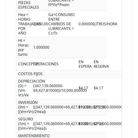
LUBRICANTE =
PIEZAS
Fl*Fo*Pnom
ESPECIALES
Hea =
Ga=CONSUMO
HORAS
ENTRE
TRABAJADAS
2,000.00
CAMBIOS DE
0.000000
LITROS/HORA
POR
LUBRICANTE =
AÑO
Cc/Tc
Ht =
Horas
1.000000
por
turno
EN
EN
CONCEPTO
OPERACIONES
ESPERA
RESERVA
COSTOS FIJOS
DEPRECIACIÓN
(D) =
(347,139.060000-
$4.17
$4.17
(Vm-
69,427.810000)/10,000.000000
Vr)/Ve
INVERSIÓN
(Im) =
[(347,139.060000+69,427.810000)/(2*2,000.000000)]12.000
$12.50
$12.50
[(Vm+Vr)/2Hea]i
SEGURO
(Sm) =
[(347,139.060000+69,427.810000)/(2*2,000.000000)]2.0000
$2.08
$2.08
[(Vm+Vr)/2Hea]s
MANTENIMIENTO