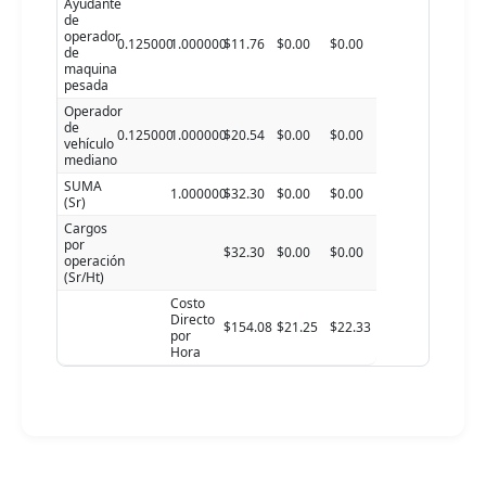
Ayudante
de
operador
0.125000
1.000000
$11.76
$0.00
$0.00
de
maquina
pesada
Operador
de
0.125000
1.000000
$20.54
$0.00
$0.00
vehículo
mediano
SUMA
1.000000
$32.30
$0.00
$0.00
(Sr)
Cargos
por
$32.30
$0.00
$0.00
operación
(Sr/Ht)
Costo
Directo
$154.08
$21.25
$22.33
por
Hora